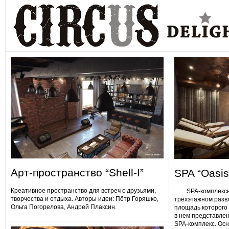
Арт-пространство “Shell-I”
SPA “Oasis”
Креативное пространство для встреч с друзьями,
SPA-комплексы “O
творчества и отдыха. Авторы идеи: Пётр Горяшко,
трёхэтажном развл
Ольга Погорелова, Андрей Плаксин.
площадь которого 
в нем представлен
SPA-комплекс. Осн