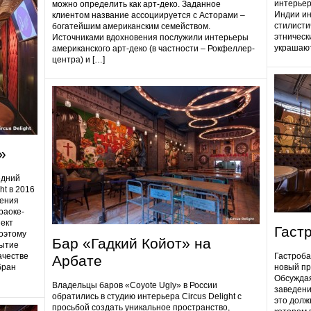
интерьер
можно определить как арт-деко. Заданное
Индии ин
клиентом название ассоциируется с Асторами –
стилисти
богатейшим американским семейством.
этническ
Источниками вдохновения послужили интерьеры
украшают
американского арт-деко (в частности – Рокфеллер-
центра) и […]
»
едний
ht в 2016
дения
раоке-
ект
Гаст
поэтому
Бар «Гадкий Койот» на
ытие
ачестве
Гастробa
Арбате
бран
новый пр
Обсуждая
Владельцы баров «Coyote Ugly» в России
заведени
обратились в студию интерьера Circus Delight с
это долж
просьбой создать уникальное пространство,