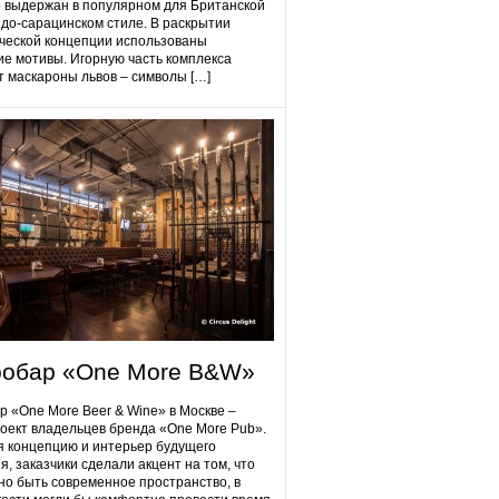
 выдержан в популярном для Британской
до-сарацинском стиле. В раскрытии
ческой концепции использованы
ие мотивы. Игорную часть комплекса
 маскароны львов – символы […]
робap «One More B&W»
p «One More Beer & Wine» в Москве –
оект владельцев бренда «One More Pub».
 концепцию и интерьер будущего
я, заказчики сделали акцент на том, что
но быть современное пространство, в