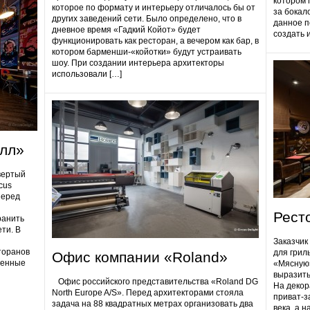
котором 
которое по формату и интерьеру отличалось бы от
за бокал
других заведений сети. Было определено, что в
данное п
дневное время «Гадкий Койот» будет
создать 
функционировать как ресторан, а вечером как бар, в
котором барменши-«койотки» будут устраивать
шоу. При создании интерьера архитекторы
использовали […]
олл»
вертый
cus
Перед
Рест
ранить
ти. В
Заказчик
торанов
для грил
Офис компании «Roland»
ненные
«Мясную»
выразить
Офис российского представительства «Roland DG
На декор
North Europe A/S». Перед архитекторами стояла
приват-з
задача на 88 квадратных метрах организовать два
века, а 