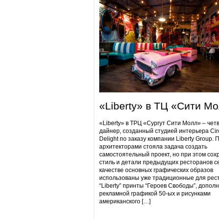
«Liberty» в ТЦ «Сити М
«Liberty» в ТРЦ «Сургут Сити Молл» – чет
дайнер, созданный студией интерьера Cir
Delight по заказу компании Liberty Group. 
архитекторами стояла задача создать
самостоятельный проект, но при этом сох
стиль и детали предыдущих ресторанов се
качестве основных графических образов
использованы уже традиционные для рес
“Liberty” принты “Героев Свободы”, допол
рекламной графикой 50-ых и рисунками
американского […]