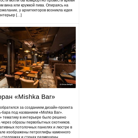
гости могли бы комфортно провести время
ом вина или кружкой пива. Опираясь на
ожелание, у архитекторов возникла идея
интерьер […]
оран «Mishka Bar»
 обратился за созданием дизайн-проекта
ь-бара под названием «Mishka Bar».
 тематику в интерьере было решено
 через образы первобытных охотников.
ативных потолочных панелях и люстре в
але изображены петроглифы каменного
на стеллажах и стенах размещены