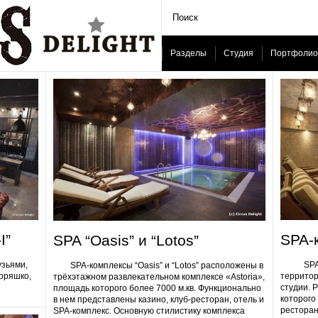
Разделы
Студия
Портфолио
I”
SPA-
SPA “Oasis” и “Lotos”
узьями,
SPA-ком
SPA-комплексы “Oasis” и “Lotos” расположены в
Горяшко,
территор
трёхэтажном развлекательном комплексе «Astoria»,
студии. 
площадь которого более 7000 м.кв. Функционально
которого 
в нем представлены казино, клуб-ресторан, отель и
ресторан
SPA-комплекс. Основную стилистику комплекса