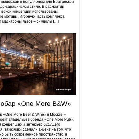
 выдержан в популярном для Британской
до-сарацинском стиле. В раскрытии
ческой концепции использованы
ие мотивы. Игорную часть комплекса
 маскароны львов – символы […]
робap «One More B&W»
p «One More Beer & Wine» в Москве –
оект владельцев бренда «One More Pub».
 концепцию и интерьер будущего
я, заказчики сделали акцент на том, что
но быть современное пространство, в