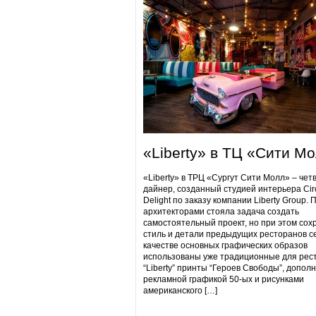
«Liberty» в ТЦ «Сити М
«Liberty» в ТРЦ «Сургут Сити Молл» – чет
дайнер, созданный студией интерьера Cir
Delight по заказу компании Liberty Group. 
архитекторами стояла задача создать
самостоятельный проект, но при этом сох
стиль и детали предыдущих ресторанов се
качестве основных графических образов
использованы уже традиционные для рес
“Liberty” принты “Героев Свободы”, допол
рекламной графикой 50-ых и рисунками
американского […]