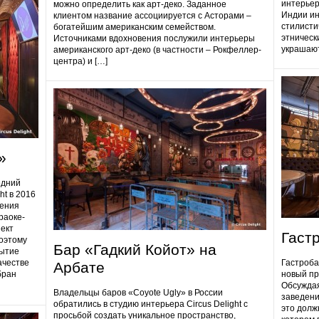
интерьер
можно определить как арт-деко. Заданное
Индии ин
клиентом название ассоциируется с Асторами –
стилисти
богатейшим американским семейством.
этническ
Источниками вдохновения послужили интерьеры
украшают
американского арт-деко (в частности – Рокфеллер-
центра) и […]
»
едний
ht в 2016
дения
раоке-
ект
Гаст
поэтому
Бар «Гадкий Койот» на
ытие
ачестве
Гастробa
Арбате
бран
новый пр
Обсуждая
Владельцы баров «Coyote Ugly» в России
заведени
обратились в студию интерьера Circus Delight с
это долж
просьбой создать уникальное пространство,