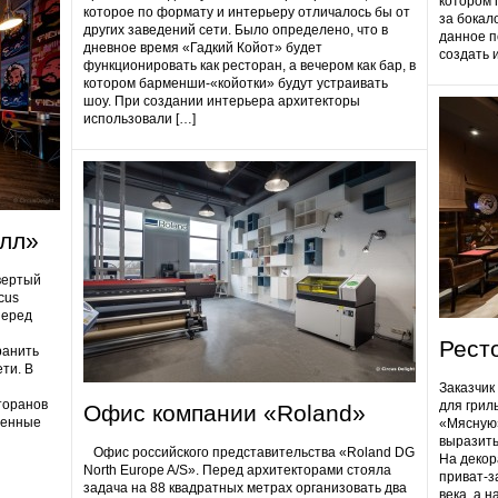
котором 
которое по формату и интерьеру отличалось бы от
за бокал
других заведений сети. Было определено, что в
данное п
дневное время «Гадкий Койот» будет
создать 
функционировать как ресторан, а вечером как бар, в
котором барменши-«койотки» будут устраивать
шоу. При создании интерьера архитекторы
использовали […]
олл»
вертый
cus
Перед
Рест
ранить
ти. В
Заказчик
торанов
для грил
Офис компании «Roland»
ненные
«Мясную»
выразить
Офис российского представительства «Roland DG
На декор
North Europe A/S». Перед архитекторами стояла
приват-з
задача на 88 квадратных метрах организовать два
века, а 