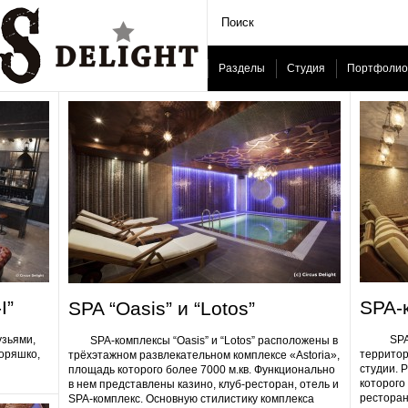
Разделы
Студия
Портфолио
I”
SPA-
SPA “Oasis” и “Lotos”
узьями,
SPA-ком
SPA-комплексы “Oasis” и “Lotos” расположены в
Горяшко,
территор
трёхэтажном развлекательном комплексе «Astoria»,
студии. 
площадь которого более 7000 м.кв. Функционально
которого 
в нем представлены казино, клуб-ресторан, отель и
ресторан
SPA-комплекс. Основную стилистику комплекса