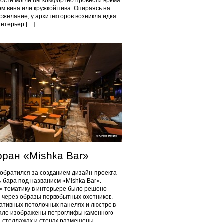
гости могли бы комфортно провести время
ом вина или кружкой пива. Опираясь на
ожелание, у архитекторов возникла идея
интерьер […]
оран «Mishka Bar»
 обратился за созданием дизайн-проекта
ь-бара под названием «Mishka Bar».
 тематику в интерьере было решено
 через образы первобытных охотников.
ативных потолочных панелях и люстре в
але изображены петроглифы каменного
на стеллажах и стенах размещены