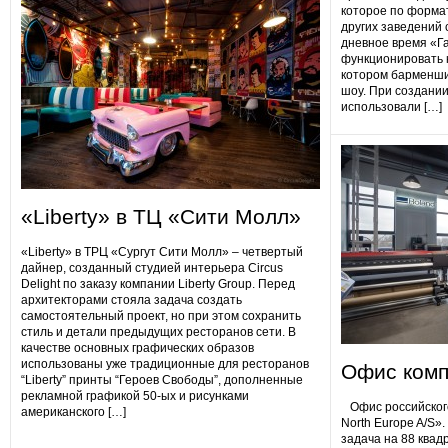
которое по формат
других заведений 
дневное время «Га
функционировать к
котором барменши
шоу. При создани
использовали […]
«Liberty» в ТЦ «Сити Молл»
«Liberty» в ТРЦ «Сургут Сити Молл» – четвертый
дайнер, созданный студией интерьера Circus
Delight по заказу компании Liberty Group. Перед
архитекторами стояла задача создать
самостоятельный проект, но при этом сохранить
стиль и детали предыдущих ресторанов сети. В
качестве основных графических образов
использованы уже традиционные для ресторанов
Офис комп
“Liberty” принты “Героев Свободы”, дополненные
рекламной графикой 50-ых и рисунками
Офис российского
американского […]
North Europe A/S»
задача на 88 квад