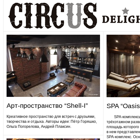
Арт-пространство “Shell-I”
SPA “Oasis”
Креативное пространство для встреч с друзьями,
SPA-комплексы “O
творчества и отдыха. Авторы идеи: Пётр Горяшко,
трёхэтажном развл
Ольга Погорелова, Андрей Плаксин.
площадь которого 
в нем представлен
SPA-комплекс. Осн