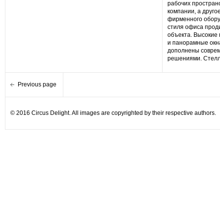
рабочих пространс
компании, а друго
фирменного обору
стиля офиса прод
объекта. Высокие 
и панорамные окн
дополнены совре
решениями. Стелл
Previous page
şans
vidobet
vidobet
vidobet
vidobet
casinolevant
casinolevant
casinolevant
vidobet
şans
casinolevant
casino
şans
casino
casino
casino
boostaro
casinolevant
şans
casinolevant
şanscasino
vidobet
vidobet
levant
gorabet
galyabet
gorabet
gorabet
gorabet
vidobet
galyabet
gorabet
gorabet
casino
|
|
güncel
giriş
|
|
|
giriş
casino
giriş
şans
casino
levant
şans
şans
|
giriş
casino
giriş
|
|
giriş
casino
|
|
|
|
|
giriş
|
|
© 2016 Circus Delight. All images are copyrighted by their respective authors.
|
giriş
|
|
|
|
|
giriş
|
|
|
|
giriş
|
|
|
|
|
|
|