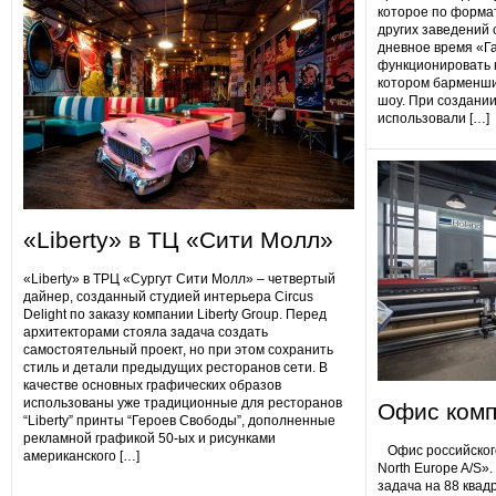
которое по формат
других заведений 
дневное время «Га
функционировать к
котором барменши
шоу. При создани
использовали […]
«Liberty» в ТЦ «Сити Молл»
«Liberty» в ТРЦ «Сургут Сити Молл» – четвертый
дайнер, созданный студией интерьера Circus
Delight по заказу компании Liberty Group. Перед
архитекторами стояла задача создать
самостоятельный проект, но при этом сохранить
стиль и детали предыдущих ресторанов сети. В
качестве основных графических образов
использованы уже традиционные для ресторанов
Офис комп
“Liberty” принты “Героев Свободы”, дополненные
рекламной графикой 50-ых и рисунками
Офис российского
американского […]
North Europe A/S»
задача на 88 квад