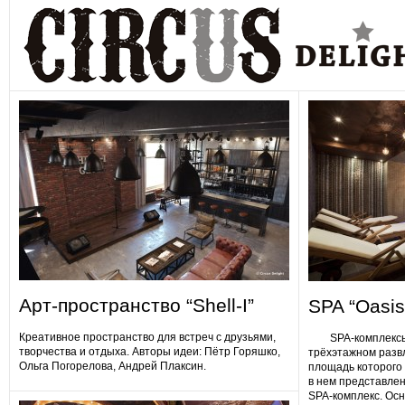
Арт-пространство “Shell-I”
SPA “Oasis”
Креативное пространство для встреч с друзьями,
SPA-комплексы “O
творчества и отдыха. Авторы идеи: Пётр Горяшко,
трёхэтажном развл
Ольга Погорелова, Андрей Плаксин.
площадь которого 
в нем представлен
SPA-комплекс. Осн