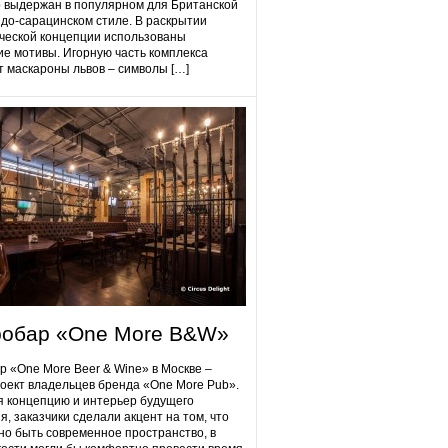
 выдержан в популярном для Британской
до-сарацинском стиле. В раскрытии
ческой концепции использованы
ие мотивы. Игорную часть комплекса
 маскароны львов – символы […]
робap «One More B&W»
p «One More Beer & Wine» в Москве –
оект владельцев бренда «One More Pub».
 концепцию и интерьер будущего
я, заказчики сделали акцент на том, что
но быть современное пространство, в