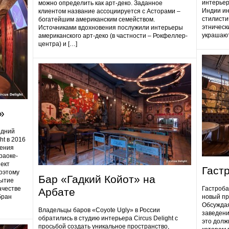
интерьер
можно определить как арт-деко. Заданное
Индии ин
клиентом название ассоциируется с Асторами –
стилисти
богатейшим американским семейством.
этническ
Источниками вдохновения послужили интерьеры
украшают
американского арт-деко (в частности – Рокфеллер-
центра) и […]
»
едний
ht в 2016
дения
раоке-
ект
Гаст
поэтому
Бар «Гадкий Койот» на
ытие
ачестве
Гастробa
Арбате
бран
новый пр
Обсуждая
Владельцы баров «Coyote Ugly» в России
заведени
обратились в студию интерьера Circus Delight с
это долж
просьбой создать уникальное пространство,