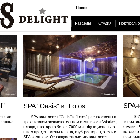
Разделы
Студия
Портфолио
I”
SPA-
SPA “Oasis” и “Lotos”
узьями,
SPA-ком
SPA-комплексы “Oasis” и “Lotos” расположены в
Горяшко,
территор
трёхэтажном развлекательном комплексе «Astoria»,
студии. 
площадь которого более 7000 м.кв. Функционально
которого 
в нем представлены казино, клуб-ресторан, отель и
ресторан
SPA-комплекс. Основную стилистику комплекса