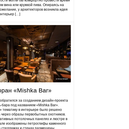
гости могли бы комфортно провести время
ом вина или кружкой пива. Опираясь на
ожелание, у архитекторов возникла идея
интерьер […]
оран «Mishka Bar»
 обратился за созданием дизайн-проекта
ь-бара под названием «Mishka Bar».
 тематику в интерьере было решено
 через образы первобытных охотников.
ативных потолочных панелях и люстре в
але изображены петроглифы каменного
на стеллажах и стенах размещены