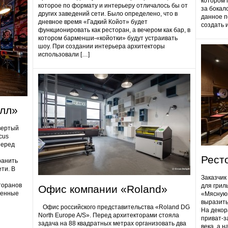
котором 
которое по формату и интерьеру отличалось бы от
за бокал
других заведений сети. Было определено, что в
данное п
дневное время «Гадкий Койот» будет
создать 
функционировать как ресторан, а вечером как бар, в
котором барменши-«койотки» будут устраивать
шоу. При создании интерьера архитекторы
использовали […]
олл»
вертый
cus
Перед
Рест
ранить
ти. В
Заказчик
торанов
для грил
Офис компании «Roland»
ненные
«Мясную»
выразить
Офис российского представительства «Roland DG
На декор
North Europe A/S». Перед архитекторами стояла
приват-з
задача на 88 квадратных метрах организовать два
века, а 