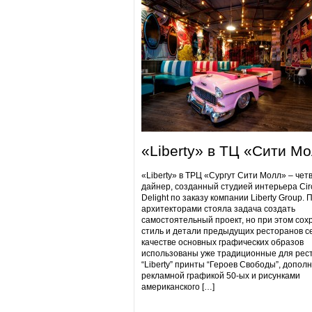
«Liberty» в ТЦ «Сити М
«Liberty» в ТРЦ «Сургут Сити Молл» – чет
дайнер, созданный студией интерьера Cir
Delight по заказу компании Liberty Group. 
архитекторами стояла задача создать
самостоятельный проект, но при этом сох
стиль и детали предыдущих ресторанов се
качестве основных графических образов
использованы уже традиционные для рес
“Liberty” принты “Героев Свободы”, допол
рекламной графикой 50-ых и рисунками
американского […]