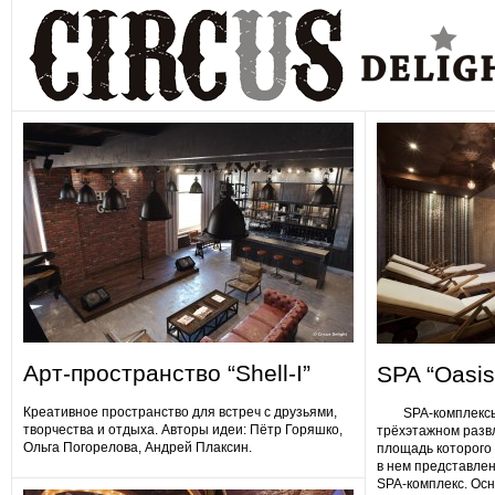
Арт-пространство “Shell-I”
SPA “Oasis”
Креативное пространство для встреч с друзьями,
SPA-комплексы “O
творчества и отдыха. Авторы идеи: Пётр Горяшко,
трёхэтажном развл
Ольга Погорелова, Андрей Плаксин.
площадь которого 
в нем представлен
SPA-комплекс. Осн