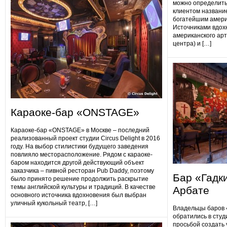
можно определить 
клиентом название
богатейшим амери
Источниками вдох
американского арт
центра) и […]
Караоке-бар «ONSTAGE»
Караоке-бар «ONSTAGE» в Москве – последний
реализованный проект студии Circus Delight в 2016
году. На выбор стилистики будущего заведения
повлияло месторасположение. Рядом с караоке-
баром находится другой действующий объект
заказчика – пивной ресторан Pub Daddy​, поэтому
Бар «Гадк
было принято решение продолжить раскрытие
темы английской культуры и традиций. В качестве
Арбате
основного источника вдохновения был выбран
уличный кукольный театр, […]
Владельцы баров «
обратились в студи
просьбой создать 