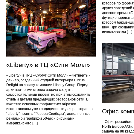
которое по формат
других заведений 
дневное время «Га
функционировать к
котором барменши
шоу. При создани
использовали […]
«Liberty» в ТЦ «Сити Молл»
«Liberty» в ТРЦ «Сургут Сити Молл» – четвертый
дайнер, созданный студией интерьера Circus
Delight по заказу компании Liberty Group. Перед
архитекторами стояла задача создать
самостоятельный проект, но при этом сохранить
стиль и детали предыдущих ресторанов сети. В
качестве основных графических образов
использованы уже традиционные для ресторанов
Офис комп
“Liberty” принты “Героев Свободы”, дополненные
рекламной графикой 50-ых и рисунками
Офис российского
американского […]
North Europe A/S»
задача на 88 квад