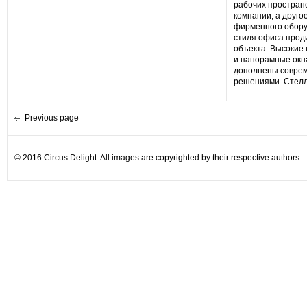
рабочих пространс
компании, а друго
фирменного обору
стиля офиса прод
объекта. Высокие 
и панорамные окн
дополнены совре
решениями. Стелл
Previous page
şans
vidobet
vidobet
vidobet
vidobet
casinolevant
casinolevant
casinolevant
vidobet
şans
casinolevant
casino
şans
casino
casino
casino
boostaro
casinolevant
şans
casinolevant
şanscasino
vidobet
vidobet
levant
galyabet
gorabet
gorabet
gorabet
vidobet
galyabet
gorabet
gorabet
nigeria
sports
casino
|
|
güncel
giriş
|
|
|
giriş
casino
giriş
şans
casino
levant
şans
şans
|
giriş
casino
giriş
|
|
giriş
casino
|
|
|
|
giriş
|
|
|
betting
betting
© 2016 Circus Delight. All images are copyrighted by their respective authors.
|
giriş
|
|
|
|
|
giriş
|
|
|
|
giriş
|
|
|
|
|
|
|
|