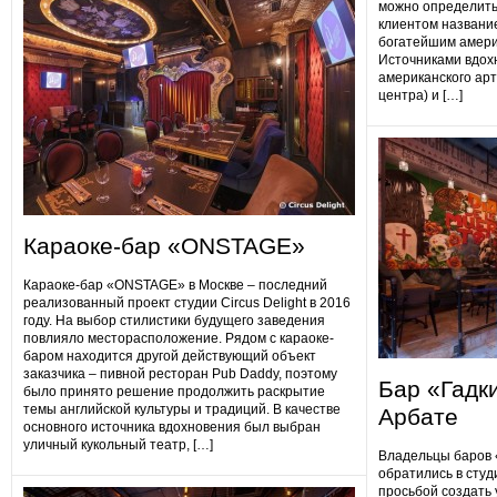
можно определить 
клиентом название
богатейшим амери
Источниками вдох
американского арт
центра) и […]
Караоке-бар «ONSTAGE»
Караоке-бар «ONSTAGE» в Москве – последний
реализованный проект студии Circus Delight в 2016
году. На выбор стилистики будущего заведения
повлияло месторасположение. Рядом с караоке-
баром находится другой действующий объект
заказчика – пивной ресторан Pub Daddy​, поэтому
Бар «Гадк
было принято решение продолжить раскрытие
темы английской культуры и традиций. В качестве
Арбате
основного источника вдохновения был выбран
уличный кукольный театр, […]
Владельцы баров «
обратились в студи
просьбой создать 