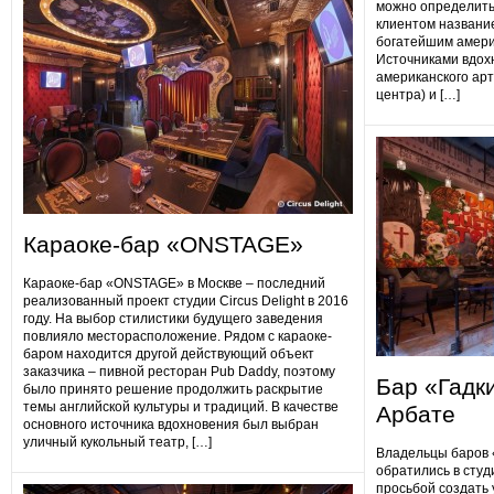
можно определить 
клиентом название
богатейшим амери
Источниками вдох
американского арт
центра) и […]
Караоке-бар «ONSTAGE»
Караоке-бар «ONSTAGE» в Москве – последний
реализованный проект студии Circus Delight в 2016
году. На выбор стилистики будущего заведения
повлияло месторасположение. Рядом с караоке-
баром находится другой действующий объект
заказчика – пивной ресторан Pub Daddy​, поэтому
Бар «Гадк
было принято решение продолжить раскрытие
темы английской культуры и традиций. В качестве
Арбате
основного источника вдохновения был выбран
уличный кукольный театр, […]
Владельцы баров «
обратились в студи
просьбой создать 