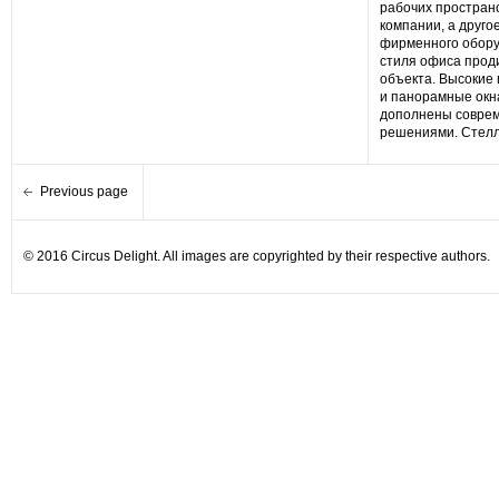
рабочих пространс
компании, а друго
фирменного обору
стиля офиса прод
объекта. Высокие 
и панорамные окн
дополнены совре
решениями. Стелл
Previous page
şans
vidobet
vidobet
vidobet
vidobet
casinolevant
casinolevant
casinolevant
vidobet
şans
casinolevant
casino
şans
casino
casino
casino
boostaro
casinolevant
şans
casinolevant
şanscasino
vidobet
vidobet
levant
gorabet
galyabet
gorabet
gorabet
gorabet
vidobet
galyabet
gorabet
gorabet
casino
|
|
güncel
giriş
|
|
|
giriş
casino
giriş
şans
casino
levant
şans
şans
|
giriş
casino
giriş
|
|
giriş
casino
|
|
|
|
|
giriş
|
|
© 2016 Circus Delight. All images are copyrighted by their respective authors.
|
giriş
|
|
|
|
|
giriş
|
|
|
|
giriş
|
|
|
|
|
|
|