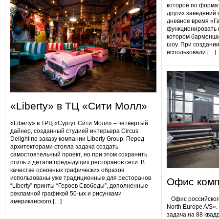
которое по формат
других заведений 
дневное время «Га
функционировать к
котором барменши
шоу. При создани
использовали […]
«Liberty» в ТЦ «Сити Молл»
«Liberty» в ТРЦ «Сургут Сити Молл» – четвертый
дайнер, созданный студией интерьера Circus
Delight по заказу компании Liberty Group. Перед
архитекторами стояла задача создать
самостоятельный проект, но при этом сохранить
стиль и детали предыдущих ресторанов сети. В
качестве основных графических образов
использованы уже традиционные для ресторанов
Офис комп
“Liberty” принты “Героев Свободы”, дополненные
рекламной графикой 50-ых и рисунками
Офис российского
американского […]
North Europe A/S»
задача на 88 квад