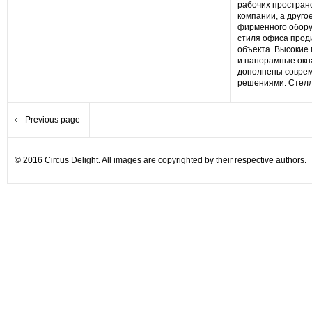
рабочих пространс
компании, а друго
фирменного обору
стиля офиса прод
объекта. Высокие 
и панорамные окн
дополнены совре
решениями. Стелл
Previous page
şans
vidobet
vidobet
vidobet
vidobet
casinolevant
casinolevant
casinolevant
vidobet
şans
casinolevant
casino
şans
casino
casino
casino
boostaro
casinolevant
şans
casinolevant
şanscasino
vidobet
vidobet
levant
galyabet
gorabet
gorabet
gorabet
vidobet
galyabet
gorabet
gorabet
nigeria
sports
casino
|
|
güncel
giriş
|
|
|
giriş
casino
giriş
şans
casino
levant
şans
şans
|
giriş
casino
giriş
|
|
giriş
casino
|
|
|
|
giriş
|
|
|
betting
betting
© 2016 Circus Delight. All images are copyrighted by their respective authors.
|
giriş
|
|
|
|
|
giriş
|
|
|
|
giriş
|
|
|
|
|
|
|
|