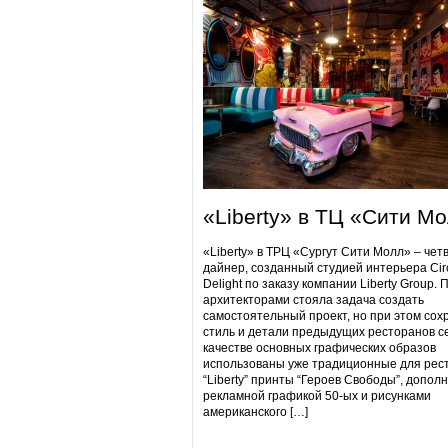
«Liberty» в ТЦ «Сити М
«Liberty» в ТРЦ «Сургут Сити Молл» – чет
дайнер, созданный студией интерьера Cir
Delight по заказу компании Liberty Group. 
архитекторами стояла задача создать
самостоятельный проект, но при этом сох
стиль и детали предыдущих ресторанов се
качестве основных графических образов
использованы уже традиционные для рес
“Liberty” принты “Героев Свободы”, допол
рекламной графикой 50-ых и рисунками
американского […]