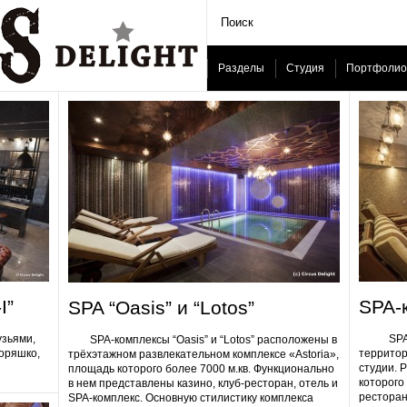
Разделы
Студия
Портфолио
I”
SPA-
SPA “Oasis” и “Lotos”
узьями,
SPA-ком
SPA-комплексы “Oasis” и “Lotos” расположены в
Горяшко,
территор
трёхэтажном развлекательном комплексе «Astoria»,
студии. 
площадь которого более 7000 м.кв. Функционально
которого 
в нем представлены казино, клуб-ресторан, отель и
ресторан
SPA-комплекс. Основную стилистику комплекса