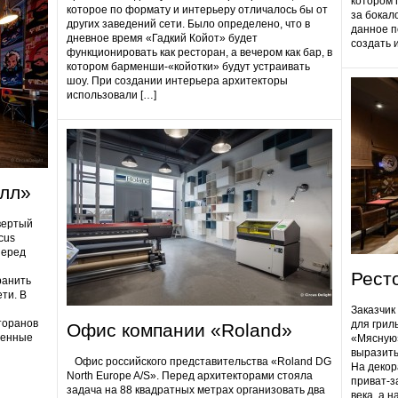
котором 
которое по формату и интерьеру отличалось бы от
за бокал
других заведений сети. Было определено, что в
данное п
дневное время «Гадкий Койот» будет
создать 
функционировать как ресторан, а вечером как бар, в
котором барменши-«койотки» будут устраивать
шоу. При создании интерьера архитекторы
использовали […]
олл»
вертый
cus
Перед
Рест
ранить
ти. В
Заказчик
торанов
для грил
Офис компании «Roland»
ненные
«Мясную»
выразить
Офис российского представительства «Roland DG
На декор
North Europe A/S». Перед архитекторами стояла
приват-з
задача на 88 квадратных метрах организовать два
века, а 