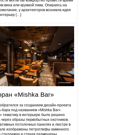
гости могли бы комфортно провести время
ом вина или кружкой пива. Опираясь на
ожелание, у архитекторов возникла идея
интерьер […]
оран «Mishka Bar»
 обратился за созданием дизайн-проекта
ь-бара под названием «Mishka Bar».
 тематику в интерьере было решено
 через образы первобытных охотников.
ативных потолочных панелях и люстре в
але изображены петроглифы каменного
на стеллажах и стенах размещены