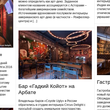
интерьер
можно определить как арт-деко. Заданное
Индии ин
клиентом название ассоциируется с Асторами –
стилисти
богатейшим американским семейством.
этническ
Источниками вдохновения послужили интерьеры
украшают
американского арт-деко (в частности – Рокфеллер-
центра) и […]
»
едний
ht в 2016
дения
раоке-
ект
Гаст
поэтому
Бар «Гадкий Койот» на
ытие
ачестве
Гастробa
Арбате
бран
новый пр
Обсуждая
Владельцы баров «Coyote Ugly» в России
заведени
обратились в студию интерьера Circus Delight с
это долж
просьбой создать уникальное пространство,