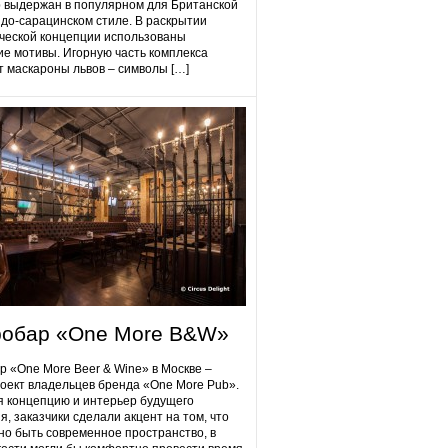
 выдержан в популярном для Британской
до-сарацинском стиле. В раскрытии
ческой концепции использованы
ие мотивы. Игорную часть комплекса
 маскароны львов – символы […]
робap «One More B&W»
p «One More Beer & Wine» в Москве –
оект владельцев бренда «One More Pub».
 концепцию и интерьер будущего
я, заказчики сделали акцент на том, что
но быть современное пространство, в