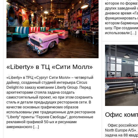
которое по формат
других заведений 
дневное время «Га
функционировать к
котором барменши
шоу. При создани
использовали […]
«Liberty» в ТЦ «Сити Молл»
«Liberty» в ТРЦ «Сургут Сити Молл» – четвертый
дайнер, созданный студией интерьера Circus
Delight по заказу компании Liberty Group. Перед
архитекторами стояла задача создать
самостоятельный проект, но при этом сохранить
стиль и детали предыдущих ресторанов сети. В
качестве основных графических образов
использованы уже традиционные для ресторанов
Офис комп
“Liberty” принты “Героев Свободы”, дополненные
рекламной графикой 50-ых и рисунками
Офис российского
американского […]
North Europe A/S»
задача на 88 квад