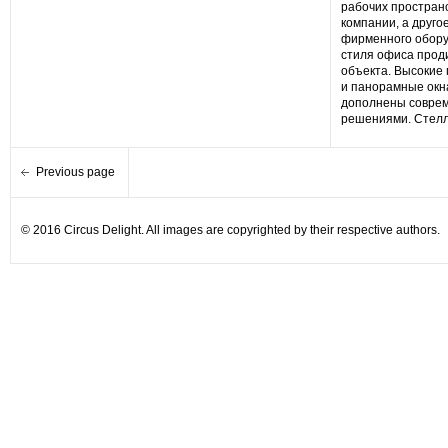
рабочих пространс
компании, а друго
фирменного обору
стиля офиса прод
объекта. Высокие 
и панорамные окн
дополнены совре
решениями. Стелл
Previous page
şans
vidobet
vidobet
vidobet
vidobet
casinolevant
casinolevant
casinolevant
vidobet
şans
casinolevant
casino
şans
casino
casino
casino
boostaro
casinolevant
şans
casinolevant
şanscasino
vidobet
vidobet
levant
gorabet
galyabet
gorabet
gorabet
gorabet
vidobet
galyabet
gorabet
gorabet
nigeria
sports
casino
|
|
güncel
giriş
|
|
|
giriş
casino
giriş
şans
casino
levant
şans
şans
|
giriş
casino
giriş
|
|
giriş
casino
|
|
|
|
|
giriş
|
|
|
betting
betting
© 2016 Circus Delight. All images are copyrighted by their respective authors.
|
giriş
|
|
|
|
|
giriş
|
|
|
|
giriş
|
|
|
|
|
|
|
|