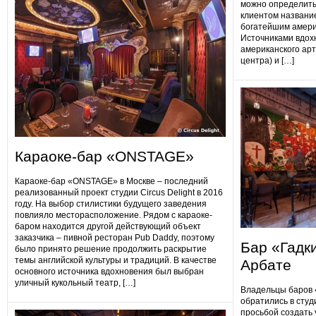
можно определить 
клиентом название
богатейшим амери
Источниками вдох
американского арт
центра) и […]
Караоке-бар «ONSTAGE»
Караоке-бар «ONSTAGE» в Москве – последний
реализованный проект студии Circus Delight в 2016
году. На выбор стилистики будущего заведения
повлияло месторасположение. Рядом с караоке-
баром находится другой действующий объект
заказчика – пивной ресторан Pub Daddy​, поэтому
Бар «Гадк
было принято решение продолжить раскрытие
темы английской культуры и традиций. В качестве
Арбате
основного источника вдохновения был выбран
уличный кукольный театр, […]
Владельцы баров «
обратились в студи
просьбой создать 