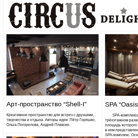
Арт-пространство “Shell-I”
SPA “Oasis”
Креативное пространство для встреч с друзьями,
SPA-комплексы “O
творчества и отдыха. Авторы идеи: Пётр Горяшко,
трёхэтажном развл
Ольга Погорелова, Андрей Плаксин.
площадь которого 
в нем представлен
SPA-комплекс. Осн