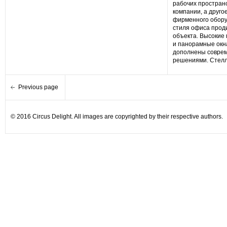
рабочих пространс
компании, а друго
фирменного обору
стиля офиса прод
объекта. Высокие 
и панорамные окн
дополнены совре
решениями. Стелл
Previous page
şans
vidobet
vidobet
vidobet
vidobet
casinolevant
casinolevant
casinolevant
vidobet
şans
casinolevant
casino
şans
casino
casino
casino
boostaro
casinolevant
şans
casinolevant
şanscasino
vidobet
vidobet
levant
gorabet
galyabet
gorabet
gorabet
gorabet
vidobet
galyabet
gorabet
gorabet
nigeria
sports
casino
|
|
güncel
giriş
|
|
|
giriş
casino
giriş
şans
casino
levant
şans
şans
|
giriş
casino
giriş
|
|
giriş
casino
|
|
|
|
|
giriş
|
|
|
betting
betting
© 2016 Circus Delight. All images are copyrighted by their respective authors.
|
giriş
|
|
|
|
|
giriş
|
|
|
|
giriş
|
|
|
|
|
|
|
|