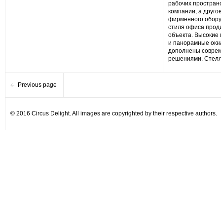
рабочих пространс
компании, а друго
фирменного обору
стиля офиса прод
объекта. Высокие 
и панорамные окн
дополнены совре
решениями. Стелл
Previous page
şans
vidobet
vidobet
vidobet
vidobet
casinolevant
casinolevant
casinolevant
vidobet
şans
casinolevant
casino
şans
casino
casino
casino
boostaro
casinolevant
şans
casinolevant
şanscasino
vidobet
vidobet
levant
galyabet
gorabet
gorabet
gorabet
vidobet
galyabet
gorabet
gorabet
nigeria
sports
casino
|
|
güncel
giriş
|
|
|
giriş
casino
giriş
şans
casino
levant
şans
şans
|
giriş
casino
giriş
|
|
giriş
casino
|
|
|
|
giriş
|
|
|
betting
betting
© 2016 Circus Delight. All images are copyrighted by their respective authors.
|
giriş
|
|
|
|
|
giriş
|
|
|
|
giriş
|
|
|
|
|
|
|
|