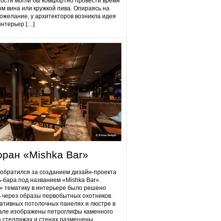
гости могли бы комфортно провести время
ом вина или кружкой пива. Опираясь на
ожелание, у архитекторов возникла идея
интерьер […]
оран «Mishka Bar»
 обратился за созданием дизайн-проекта
ь-бара под названием «Mishka Bar».
 тематику в интерьере было решено
 через образы первобытных охотников.
ативных потолочных панелях и люстре в
але изображены петроглифы каменного
на стеллажах и стенах размещены