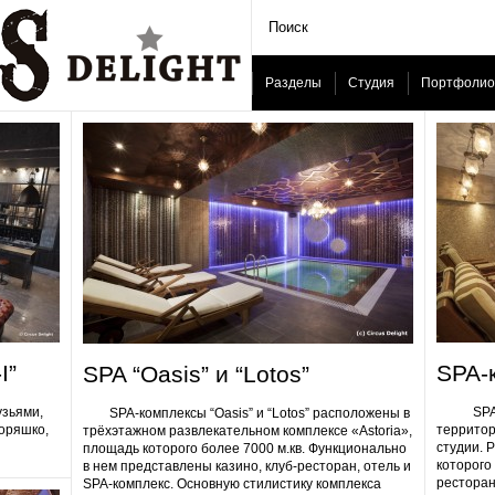
Разделы
Студия
Портфолио
I”
SPA-
SPA “Oasis” и “Lotos”
узьями,
SPA-ком
SPA-комплексы “Oasis” и “Lotos” расположены в
Горяшко,
территор
трёхэтажном развлекательном комплексе «Astoria»,
студии. 
площадь которого более 7000 м.кв. Функционально
которого 
в нем представлены казино, клуб-ресторан, отель и
ресторан
SPA-комплекс. Основную стилистику комплекса