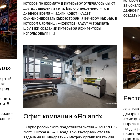
котором 
которое по формату и интерьеру отличалось бы от
за бокал
других заведений сети. Было определено, что в
данное п
дневное время «Гадкий Койот» будет
создать 
функционировать как ресторан, а вечером как бар, в
котором барменши-«койотки» будут устраивать
шоу. При создании интерьера архитекторы
использовали […]
олл»
вертый
cus
Перед
Рест
ранить
ти. В
Заказчик
торанов
для грил
Офис компании «Roland»
ненные
«Мясную»
выразить
Офис российского представительства «Roland DG
На декор
North Europe A/S». Перед архитекторами стояла
приват-з
задача на 88 квадратных метрах организовать два
века, а 