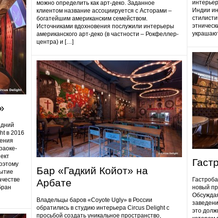
интерьер
можно определить как арт-деко. Заданное
Индии ин
клиентом название ассоциируется с Асторами –
стилисти
богатейшим американским семейством.
этническ
Источниками вдохновения послужили интерьеры
украшают
американского арт-деко (в частности – Рокфеллер-
центра) и […]
»
едний
ht в 2016
дения
раоке-
ект
Гаст
поэтому
Бар «Гадкий Койот» на
ытие
ачестве
Гастробa
Арбате
бран
новый пр
Обсуждая
Владельцы баров «Coyote Ugly» в России
заведени
обратились в студию интерьера Circus Delight с
это долж
просьбой создать уникальное пространство,