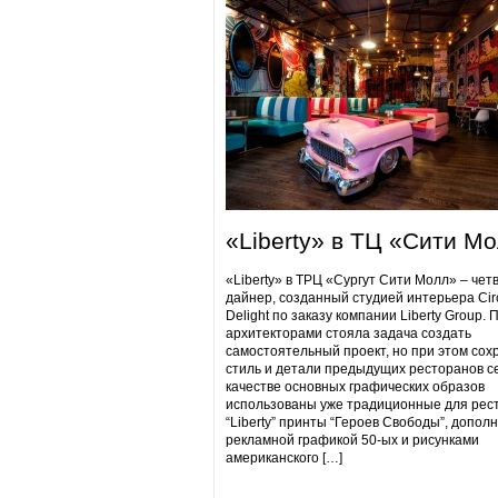
«Liberty» в ТЦ «Сити М
«Liberty» в ТРЦ «Сургут Сити Молл» – чет
дайнер, созданный студией интерьера Cir
Delight по заказу компании Liberty Group. 
архитекторами стояла задача создать
самостоятельный проект, но при этом сох
стиль и детали предыдущих ресторанов се
качестве основных графических образов
использованы уже традиционные для рес
“Liberty” принты “Героев Свободы”, допол
рекламной графикой 50-ых и рисунками
американского […]