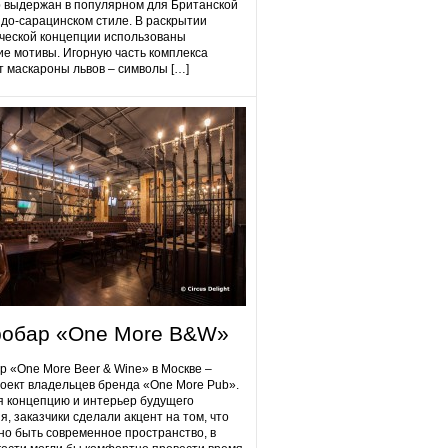
 выдержан в популярном для Британской
до-сарацинском стиле. В раскрытии
ческой концепции использованы
ие мотивы. Игорную часть комплекса
 маскароны львов – символы […]
робap «One More B&W»
p «One More Beer & Wine» в Москве –
оект владельцев бренда «One More Pub».
 концепцию и интерьер будущего
я, заказчики сделали акцент на том, что
но быть современное пространство, в