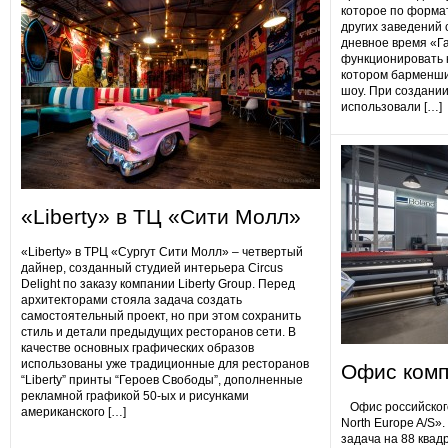
которое по формат
других заведений 
дневное время «Га
функционировать к
котором барменши
шоу. При создани
использовали […]
«Liberty» в ТЦ «Сити Молл»
«Liberty» в ТРЦ «Сургут Сити Молл» – четвертый
дайнер, созданный студией интерьера Circus
Delight по заказу компании Liberty Group. Перед
архитекторами стояла задача создать
самостоятельный проект, но при этом сохранить
стиль и детали предыдущих ресторанов сети. В
качестве основных графических образов
использованы уже традиционные для ресторанов
Офис комп
“Liberty” принты “Героев Свободы”, дополненные
рекламной графикой 50-ых и рисунками
Офис российского
американского […]
North Europe A/S»
задача на 88 квад