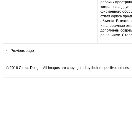
рабочих пространс
компании, а друго
фирменного обору
стиля офиса прод
объекта. Высокие 
и панорамные окн
дополнены совре
решениями. Стелл
Previous page
şans
vidobet
vidobet
vidobet
vidobet
casinolevant
casinolevant
casinolevant
vidobet
şans
casinolevant
casino
şans
casino
casino
casino
boostaro
casinolevant
şans
casinolevant
şanscasino
vidobet
vidobet
levant
gorabet
galyabet
gorabet
gorabet
gorabet
vidobet
galyabet
gorabet
gorabet
nigeria
sports
casino
|
|
güncel
giriş
|
|
|
giriş
casino
giriş
şans
casino
levant
şans
şans
|
giriş
casino
giriş
|
|
giriş
casino
|
|
|
|
|
giriş
|
|
|
betting
betting
© 2016 Circus Delight. All images are copyrighted by their respective authors.
|
giriş
|
|
|
|
|
giriş
|
|
|
|
giriş
|
|
|
|
|
|
|
|