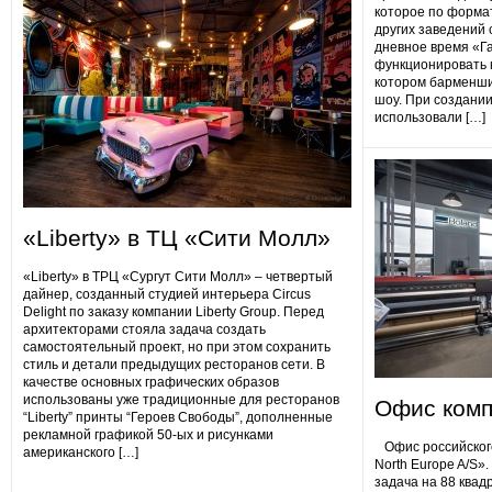
которое по формат
других заведений 
дневное время «Га
функционировать к
котором барменши
шоу. При создани
использовали […]
«Liberty» в ТЦ «Сити Молл»
«Liberty» в ТРЦ «Сургут Сити Молл» – четвертый
дайнер, созданный студией интерьера Circus
Delight по заказу компании Liberty Group. Перед
архитекторами стояла задача создать
самостоятельный проект, но при этом сохранить
стиль и детали предыдущих ресторанов сети. В
качестве основных графических образов
использованы уже традиционные для ресторанов
Офис комп
“Liberty” принты “Героев Свободы”, дополненные
рекламной графикой 50-ых и рисунками
Офис российского
американского […]
North Europe A/S»
задача на 88 квад