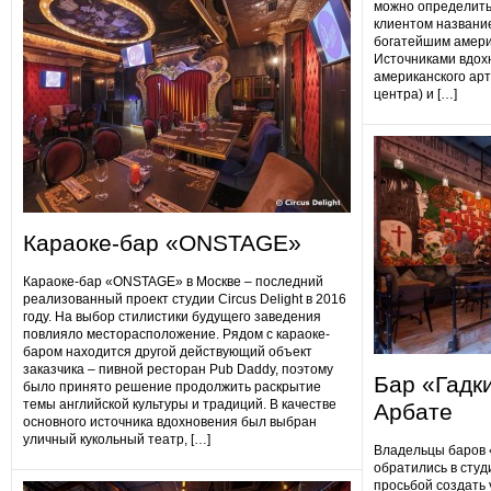
можно определить 
клиентом название
богатейшим амери
Источниками вдох
американского арт
центра) и […]
Караоке-бар «ONSTAGE»
Караоке-бар «ONSTAGE» в Москве – последний
реализованный проект студии Circus Delight в 2016
году. На выбор стилистики будущего заведения
повлияло месторасположение. Рядом с караоке-
баром находится другой действующий объект
заказчика – пивной ресторан Pub Daddy​, поэтому
Бар «Гадк
было принято решение продолжить раскрытие
темы английской культуры и традиций. В качестве
Арбате
основного источника вдохновения был выбран
уличный кукольный театр, […]
Владельцы баров «
обратились в студи
просьбой создать 