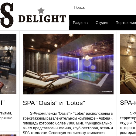
Разделы
Студия
Портфолио
I”
SPA-
SPA “Oasis” и “Lotos”
узьями,
SPA-ком
SPA-комплексы “Oasis” и “Lotos” расположены в
Горяшко,
территор
трёхэтажном развлекательном комплексе «Astoria»,
студии. 
площадь которого более 7000 м.кв. Функционально
которого 
в нем представлены казино, клуб-ресторан, отель и
ресторан
SPA-комплекс. Основную стилистику комплекса