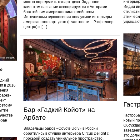
интерьер
можно определить как арт-деко. Заданное
Индии ин
клиентом название ассоциируется с Асторами –
стилисти
богатейшим американским семейством.
этническ
Источниками вдохновения послужили интерьеры
украшают
американского арт-деко (в частности – Рокфеллер-
центра) и […]
»
едний
ht в 2016
дения
раоке-
ект
Гаст
поэтому
Бар «Гадкий Койот» на
ытие
ачестве
Гастробa
Арбате
бран
новый пр
Обсуждая
Владельцы баров «Coyote Ugly» в России
заведени
обратились в студию интерьера Circus Delight с
это долж
просьбой создать уникальное пространство,