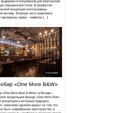
 выдержан в популярном для Британской
до-сарацинском стиле. В раскрытии
ческой концепции использованы
ие мотивы. Игорную часть комплекса
 маскароны львов – символы […]
робap «One More B&W»
p «One More Beer & Wine» в Москве –
оект владельцев бренда «One More Pub».
 концепцию и интерьер будущего
я, заказчики сделали акцент на том, что
но быть современное пространство, в