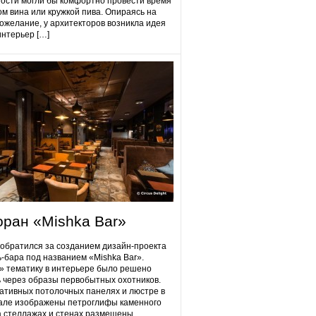
гости могли бы комфортно провести время
ом вина или кружкой пива. Опираясь на
ожелание, у архитекторов возникла идея
интерьер […]
оран «Mishka Bar»
 обратился за созданием дизайн-проекта
ь-бара под названием «Mishka Bar».
 тематику в интерьере было решено
 через образы первобытных охотников.
ативных потолочных панелях и люстре в
але изображены петроглифы каменного
на стеллажах и стенах размещены