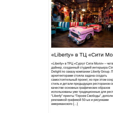
«Liberty» в ТЦ «Сити М
«Liberty» в ТРЦ «Сургут Сити Молл» – чет
дайнер, созданный студией интерьера Cir
Delight по заказу компании Liberty Group. 
архитекторами стояла задача создать
самостоятельный проект, но при этом сох
стиль и детали предыдущих ресторанов се
качестве основных графических образов
использованы уже традиционные для рес
“Liberty” принты “Героев Свободы”, допол
рекламной графикой 50-ых и рисунками
американского […]