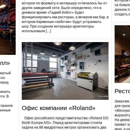
котором 
которое по формату и интерьеру отличалось бы от
за бокал
других заведений сети. Было определено, что в
данное п
дневное время «Гадкий Койот» будет
создать 
функционировать как ресторан, а вечером как бар, в
котором барменши-«койотки» будут устраивать
шоу. При создании интерьера архитекторы
использовали […]
олл»
вертый
cus
Перед
Рест
ранить
ти. В
Заказчик
торанов
для грил
Офис компании «Roland»
ненные
«Мясную»
выразить
Офис российского представительства «Roland DG
На декор
North Europe A/S». Перед архитекторами стояла
приват-з
задача на 88 квадратных метрах организовать два
века, а 