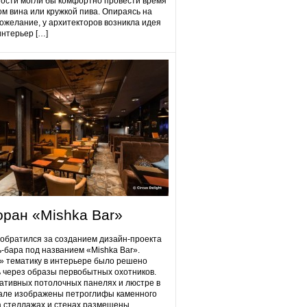
гости могли бы комфортно провести время
ом вина или кружкой пива. Опираясь на
ожелание, у архитекторов возникла идея
интерьер […]
оран «Mishka Bar»
 обратился за созданием дизайн-проекта
ь-бара под названием «Mishka Bar».
 тематику в интерьере было решено
 через образы первобытных охотников.
ативных потолочных панелях и люстре в
але изображены петроглифы каменного
на стеллажах и стенах размещены