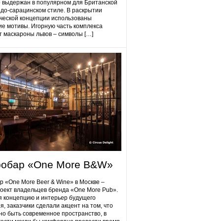
 выдержан в популярном для Британской
до-сарацинском стиле. В раскрытии
ческой концепции использованы
ие мотивы. Игорную часть комплекса
 маскароны львов – символы […]
робap «One More B&W»
p «One More Beer & Wine» в Москве –
оект владельцев бренда «One More Pub».
 концепцию и интерьер будущего
я, заказчики сделали акцент на том, что
но быть современное пространство, в