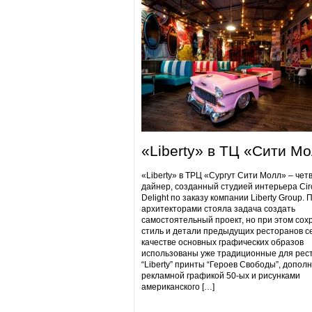
«Liberty» в ТЦ «Сити М
«Liberty» в ТРЦ «Сургут Сити Молл» – чет
дайнер, созданный студией интерьера Cir
Delight по заказу компании Liberty Group. 
архитекторами стояла задача создать
самостоятельный проект, но при этом сох
стиль и детали предыдущих ресторанов се
качестве основных графических образов
использованы уже традиционные для рес
“Liberty” принты “Героев Свободы”, допол
рекламной графикой 50-ых и рисунками
американского […]