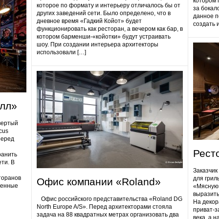
котором 
которое по формату и интерьеру отличалось бы от
за бокал
других заведений сети. Было определено, что в
данное п
дневное время «Гадкий Койот» будет
создать 
функционировать как ресторан, а вечером как бар, в
котором барменши-«койотки» будут устраивать
шоу. При создании интерьера архитекторы
использовали […]
олл»
вертый
cus
Перед
Рест
ранить
ти. В
Заказчик
торанов
для грил
Офис компании «Roland»
ненные
«Мясную»
выразить
Офис российского представительства «Roland DG
На декор
North Europe A/S». Перед архитекторами стояла
приват-з
задача на 88 квадратных метрах организовать два
века, а 