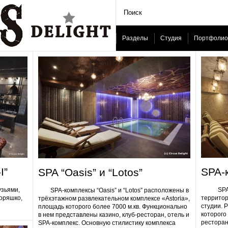
Разделы
Студия
Портфолио
I”
SPA-
SPA “Oasis” и “Lotos”
узьями,
SPA-ком
SPA-комплексы “Oasis” и “Lotos” расположены в
Горяшко,
территор
трёхэтажном развлекательном комплексе «Astoria»,
студии. 
площадь которого более 7000 м.кв. Функционально
которого 
в нем представлены казино, клуб-ресторан, отель и
ресторан
SPA-комплекс. Основную стилистику комплекса