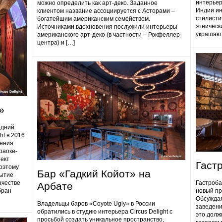
интерьер
можно определить как арт-деко. Заданное
Индии ин
клиентом название ассоциируется с Асторами –
стилисти
богатейшим американским семейством.
этническ
Источниками вдохновения послужили интерьеры
украшают
американского арт-деко (в частности – Рокфеллер-
центра) и […]
»
едний
ht в 2016
дения
раоке-
ект
Гаст
поэтому
Бар «Гадкий Койот» на
ытие
ачестве
Гастробa
Арбате
бран
новый пр
Обсуждая
Владельцы баров «Coyote Ugly» в России
заведени
обратились в студию интерьера Circus Delight с
это долж
просьбой создать уникальное пространство,