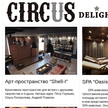
Арт-пространство “Shell-I”
SPA “Oasis”
Креативное пространство для встреч с друзьями,
SPA-комплексы “O
творчества и отдыха. Авторы идеи: Пётр Горяшко,
трёхэтажном развл
Ольга Погорелова, Андрей Плаксин.
площадь которого 
в нем представлен
SPA-комплекс. Осн