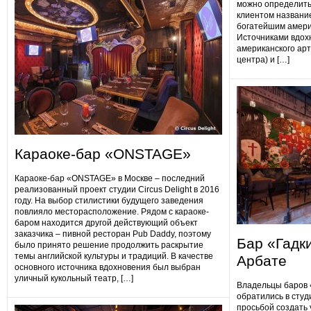
можно определить 
клиентом название
богатейшим амери
Источниками вдох
американского арт
центра) и […]
Караоке-бар «ONSTAGE»
Караоке-бар «ONSTAGE» в Москве – последний
реализованный проект студии Circus Delight в 2016
году. На выбор стилистики будущего заведения
повлияло месторасположение. Рядом с караоке-
баром находится другой действующий объект
заказчика – пивной ресторан Pub Daddy​, поэтому
Бар «Гадк
было принято решение продолжить раскрытие
темы английской культуры и традиций. В качестве
Арбате
основного источника вдохновения был выбран
уличный кукольный театр, […]
Владельцы баров «
обратились в студи
просьбой создать 