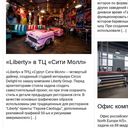
которое по формат
других заведений 
дневное время «Га
функционировать к
котором барменши
шоу. При создани
использовали […]
«Liberty» в ТЦ «Сити Молл»
«Liberty» в ТРЦ «Сургут Сити Молл» – четвертый
дайнер, созданный студией интерьера Circus
Delight по заказу компании Liberty Group. Перед
архитекторами стояла задача создать
самостоятельный проект, но при этом сохранить
стиль и детали предыдущих ресторанов сети. В
качестве основных графических образов
использованы уже традиционные для ресторанов
Офис комп
“Liberty” принты “Героев Свободы”, дополненные
рекламной графикой 50-ых и рисунками
Офис российского
американского […]
North Europe A/S»
задача на 88 квад