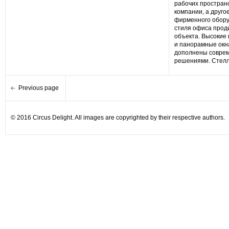
рабочих пространс
компании, а друго
фирменного обору
стиля офиса прод
объекта. Высокие 
и панорамные окн
дополнены совре
решениями. Стелл
Previous page
şans
vidobet
vidobet
vidobet
vidobet
casinolevant
casinolevant
casinolevant
vidobet
şans
casinolevant
casino
şans
casino
casino
casino
boostaro
casinolevant
şans
casinolevant
şanscasino
vidobet
vidobet
levant
gorabet
galyabet
gorabet
gorabet
gorabet
vidobet
galyabet
gorabet
gorabet
casino
|
|
güncel
giriş
|
|
|
giriş
casino
giriş
şans
casino
levant
şans
şans
|
giriş
casino
giriş
|
|
giriş
casino
|
|
|
|
|
giriş
|
|
© 2016 Circus Delight. All images are copyrighted by their respective authors.
|
giriş
|
|
|
|
|
giriş
|
|
|
|
giriş
|
|
|
|
|
|
|