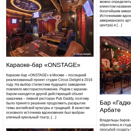
можно определить 
клиентом название
богатейшим амери
Источниками вдох
американского арт
центра) и […]
Караоке-бар «ONSTAGE»
Караоке-бар «ONSTAGE» в Москве – последний
реализованный проект студии Circus Delight в 2016
году. На выбор стилистики будущего заведения
повлияло месторасположение. Рядом с караоке-
баром находится другой действующий объект
заказчика – пивной ресторан Pub Daddy​, поэтому
Бар «Гадк
было принято решение продолжить раскрытие
темы английской культуры и традиций. В качестве
Арбате
основного источника вдохновения был выбран
уличный кукольный театр, […]
Владельцы баров «
обратились в студи
просьбой создать 