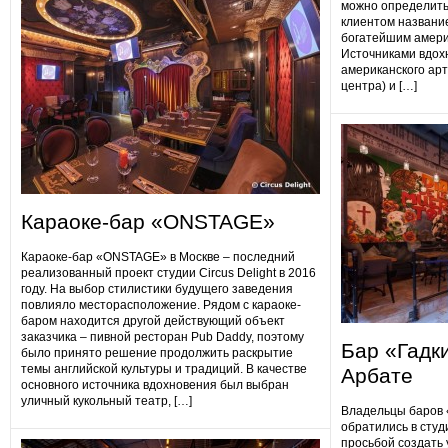
можно определить 
клиентом название
богатейшим амери
Источниками вдох
американского арт
центра) и […]
Караоке-бар «ONSTAGE»
Караоке-бар «ONSTAGE» в Москве – последний
реализованный проект студии Circus Delight в 2016
году. На выбор стилистики будущего заведения
повлияло месторасположение. Рядом с караоке-
баром находится другой действующий объект
заказчика – пивной ресторан Pub Daddy​, поэтому
Бар «Гадк
было принято решение продолжить раскрытие
темы английской культуры и традиций. В качестве
Арбате
основного источника вдохновения был выбран
уличный кукольный театр, […]
Владельцы баров «
обратились в студи
просьбой создать 