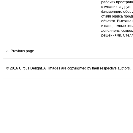
рабочих пространс
компании, а друго
фирменного обору
стиля офиса прод
объекта. Высокие 
и панорамные окн
дополнены совре
решениями. Стелл
Previous page
şans
vidobet
vidobet
vidobet
vidobet
casinolevant
casinolevant
casinolevant
vidobet
şans
casinolevant
casino
şans
casino
casino
casino
boostaro
casinolevant
şans
casinolevant
şanscasino
vidobet
vidobet
levant
gorabet
galyabet
gorabet
gorabet
gorabet
vidobet
galyabet
gorabet
gorabet
casino
|
|
güncel
giriş
|
|
|
giriş
casino
giriş
şans
casino
levant
şans
şans
|
giriş
casino
giriş
|
|
giriş
casino
|
|
|
|
|
giriş
|
|
© 2016 Circus Delight. All images are copyrighted by their respective authors.
|
giriş
|
|
|
|
|
giriş
|
|
|
|
giriş
|
|
|
|
|
|
|