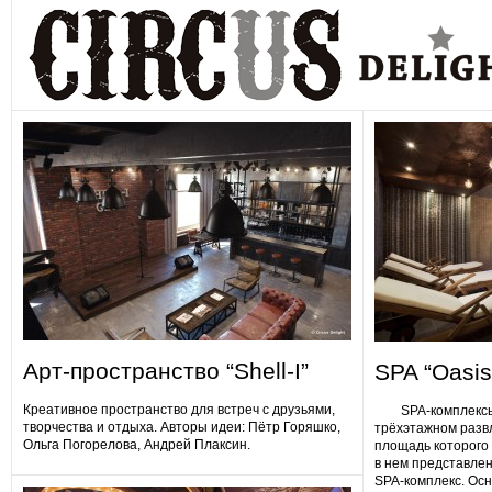
Арт-пространство “Shell-I”
SPA “Oasis”
Креативное пространство для встреч с друзьями,
SPA-комплексы “O
творчества и отдыха. Авторы идеи: Пётр Горяшко,
трёхэтажном развл
Ольга Погорелова, Андрей Плаксин.
площадь которого 
в нем представлен
SPA-комплекс. Осн