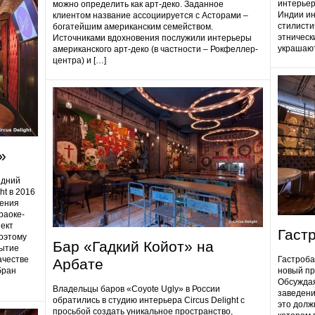
интерьер
можно определить как арт-деко. Заданное
Индии ин
клиентом название ассоциируется с Асторами –
стилисти
богатейшим американским семейством.
этническ
Источниками вдохновения послужили интерьеры
украшают
американского арт-деко (в частности – Рокфеллер-
центра) и […]
»
едний
ht в 2016
дения
раоке-
ект
Гаст
поэтому
Бар «Гадкий Койот» на
ытие
ачестве
Гастробa
Арбате
бран
новый пр
Обсуждая
Владельцы баров «Coyote Ugly» в России
заведени
обратились в студию интерьера Circus Delight с
это долж
просьбой создать уникальное пространство,