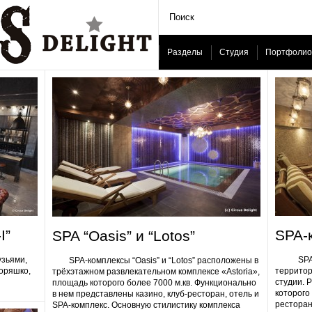
Разделы
Студия
Портфолио
I”
SPA-
SPA “Oasis” и “Lotos”
узьями,
SPA-ком
SPA-комплексы “Oasis” и “Lotos” расположены в
Горяшко,
территор
трёхэтажном развлекательном комплексе «Astoria»,
студии. 
площадь которого более 7000 м.кв. Функционально
которого 
в нем представлены казино, клуб-ресторан, отель и
ресторан
SPA-комплекс. Основную стилистику комплекса