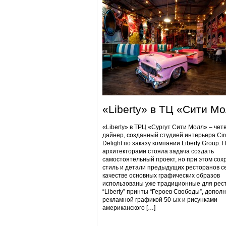
«Liberty» в ТЦ «Сити М
«Liberty» в ТРЦ «Сургут Сити Молл» – чет
дайнер, созданный студией интерьера Cir
Delight по заказу компании Liberty Group. 
архитекторами стояла задача создать
самостоятельный проект, но при этом сох
стиль и детали предыдущих ресторанов се
качестве основных графических образов
использованы уже традиционные для рес
“Liberty” принты “Героев Свободы”, допол
рекламной графикой 50-ых и рисунками
американского […]