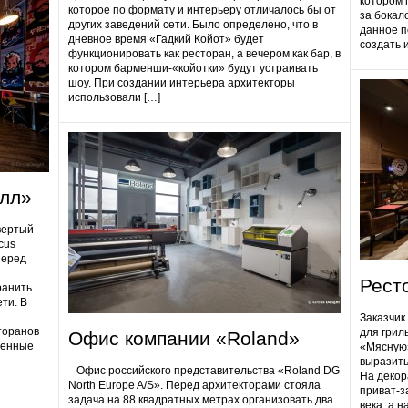
котором 
которое по формату и интерьеру отличалось бы от
за бокал
других заведений сети. Было определено, что в
данное п
дневное время «Гадкий Койот» будет
создать 
функционировать как ресторан, а вечером как бар, в
котором барменши-«койотки» будут устраивать
шоу. При создании интерьера архитекторы
использовали […]
олл»
вертый
cus
Перед
Рест
ранить
ти. В
Заказчик
торанов
для грил
Офис компании «Roland»
ненные
«Мясную»
выразить
Офис российского представительства «Roland DG
На декор
North Europe A/S». Перед архитекторами стояла
приват-з
задача на 88 квадратных метрах организовать два
века, а 