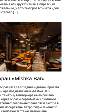
гости могли бы комфортно провести время
ом вина или кружкой пива. Опираясь на
ожелание, у архитекторов возникла идея
интерьер […]
оран «Mishka Bar»
 обратился за созданием дизайн-проекта
ь-бара под названием «Mishka Bar».
 тематику в интерьере было решено
 через образы первобытных охотников.
ативных потолочных панелях и люстре в
але изображены петроглифы каменного
на стеллажах и стенах размещены