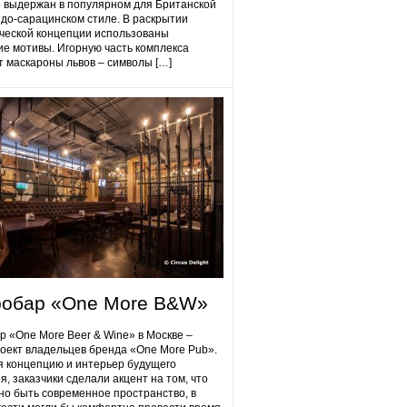
 выдержан в популярном для Британской
до-сарацинском стиле. В раскрытии
ческой концепции использованы
ие мотивы. Игорную часть комплекса
 маскароны львов – символы […]
робap «One More B&W»
p «One More Beer & Wine» в Москве –
оект владельцев бренда «One More Pub».
 концепцию и интерьер будущего
я, заказчики сделали акцент на том, что
но быть современное пространство, в