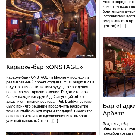
можно определить 
клиентом название
богатейшим амери
Источниками вдох
американского арт
центра) и […]
Караоке-бар «ONSTAGE»
Караоке-бар «ONSTAGE» в Москве – последний
реализованный проект студии Circus Delight в 2016
году. На выбор стилистики будущего заведения
повлияло месторасположение. Рядом с караоке-
баром находится другой действующий объект
заказчика – пивной ресторан Pub Daddy​, поэтому
Бар «Гадк
было принято решение продолжить раскрытие
темы английской культуры и традиций. В качестве
Арбате
основного источника вдохновения был выбран
уличный кукольный театр, […]
Владельцы баров «
обратились в студи
просьбой создать 