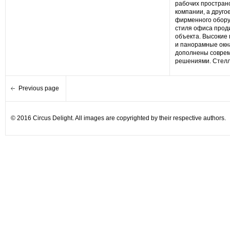
рабочих пространс
компании, а друго
фирменного обору
стиля офиса прод
объекта. Высокие 
и панорамные окн
дополнены совре
решениями. Стелл
Previous page
şans
vidobet
vidobet
vidobet
vidobet
casinolevant
casinolevant
casinolevant
vidobet
şans
casinolevant
casino
şans
casino
casino
casino
boostaro
casinolevant
şans
casinolevant
şanscasino
vidobet
vidobet
levant
galyabet
gorabet
gorabet
gorabet
vidobet
galyabet
gorabet
gorabet
nigeria
sports
casino
|
|
güncel
giriş
|
|
|
giriş
casino
giriş
şans
casino
levant
şans
şans
|
giriş
casino
giriş
|
|
giriş
casino
|
|
|
|
giriş
|
|
|
betting
betting
© 2016 Circus Delight. All images are copyrighted by their respective authors.
|
giriş
|
|
|
|
|
giriş
|
|
|
|
giriş
|
|
|
|
|
|
|
|