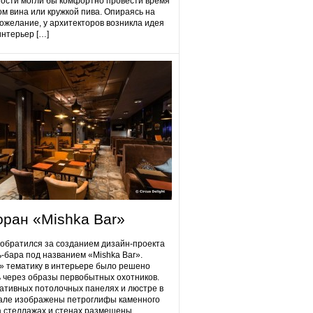
гости могли бы комфортно провести время
ом вина или кружкой пива. Опираясь на
ожелание, у архитекторов возникла идея
интерьер […]
оран «Mishka Bar»
 обратился за созданием дизайн-проекта
ь-бара под названием «Mishka Bar».
 тематику в интерьере было решено
 через образы первобытных охотников.
ативных потолочных панелях и люстре в
але изображены петроглифы каменного
на стеллажах и стенах размещены