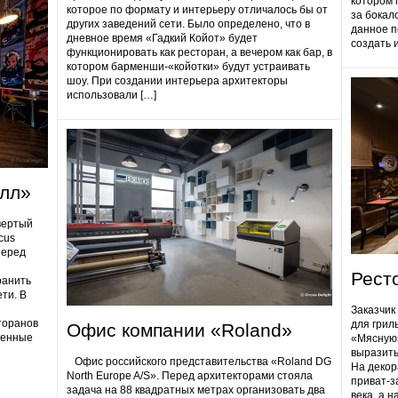
котором 
которое по формату и интерьеру отличалось бы от
за бокал
других заведений сети. Было определено, что в
данное п
дневное время «Гадкий Койот» будет
создать 
функционировать как ресторан, а вечером как бар, в
котором барменши-«койотки» будут устраивать
шоу. При создании интерьера архитекторы
использовали […]
олл»
вертый
cus
Перед
Рест
ранить
ти. В
Заказчик
торанов
для грил
Офис компании «Roland»
ненные
«Мясную»
выразить
Офис российского представительства «Roland DG
На декор
North Europe A/S». Перед архитекторами стояла
приват-з
задача на 88 квадратных метрах организовать два
века, а 