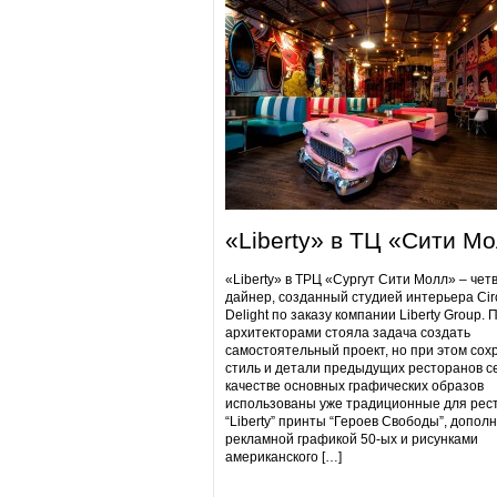
«Liberty» в ТЦ «Сити М
«Liberty» в ТРЦ «Сургут Сити Молл» – чет
дайнер, созданный студией интерьера Cir
Delight по заказу компании Liberty Group. 
архитекторами стояла задача создать
самостоятельный проект, но при этом сох
стиль и детали предыдущих ресторанов се
качестве основных графических образов
использованы уже традиционные для рес
“Liberty” принты “Героев Свободы”, допол
рекламной графикой 50-ых и рисунками
американского […]