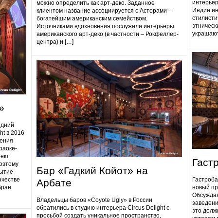
интерьер
можно определить как арт-деко. Заданное
Индии ин
клиентом название ассоциируется с Асторами –
стилисти
богатейшим американским семейством.
этническ
Источниками вдохновения послужили интерьеры
украшают
американского арт-деко (в частности – Рокфеллер-
центра) и […]
»
едний
ht в 2016
дения
раоке-
ект
Гаст
поэтому
Бар «Гадкий Койот» на
ытие
ачестве
Гастробa
Арбате
бран
новый пр
Обсуждая
Владельцы баров «Coyote Ugly» в России
заведени
обратились в студию интерьера Circus Delight с
это долж
просьбой создать уникальное пространство,