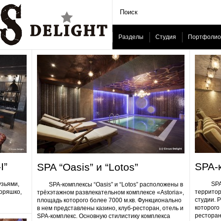
Разделы
Студия
Портфолио
I”
SPA-
SPA “Oasis” и “Lotos”
узьями,
SPA-ком
SPA-комплексы “Oasis” и “Lotos” расположены в
Горяшко,
территор
трёхэтажном развлекательном комплексе «Astoria»,
студии. 
площадь которого более 7000 м.кв. Функционально
которого 
в нем представлены казино, клуб-ресторан, отель и
ресторан
SPA-комплекс. Основную стилистику комплекса