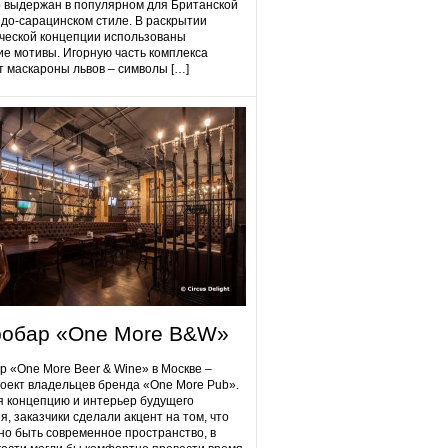
 выдержан в популярном для Британской
до-сарацинском стиле. В раскрытии
ческой концепции использованы
ие мотивы. Игорную часть комплекса
 маскароны львов – символы […]
робap «One More B&W»
p «One More Beer & Wine» в Москве –
оект владельцев бренда «One More Pub».
 концепцию и интерьер будущего
я, заказчики сделали акцент на том, что
но быть современное пространство, в