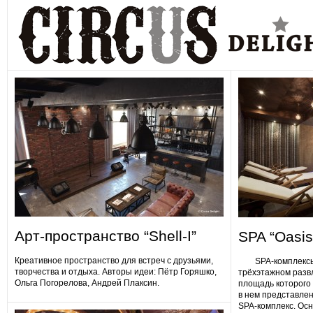
Арт-пространство “Shell-I”
SPA “Oasis”
Креативное пространство для встреч с друзьями,
SPA-комплексы “O
творчества и отдыха. Авторы идеи: Пётр Горяшко,
трёхэтажном развл
Ольга Погорелова, Андрей Плаксин.
площадь которого 
в нем представлен
SPA-комплекс. Осн