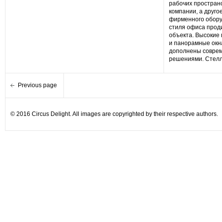
рабочих пространс
компании, а друго
фирменного обору
стиля офиса прод
объекта. Высокие 
и панорамные окн
дополнены совре
решениями. Стелл
Previous page
şans
vidobet
vidobet
vidobet
vidobet
casinolevant
casinolevant
casinolevant
vidobet
şans
casinolevant
casino
şans
casino
casino
casino
boostaro
casinolevant
şans
casinolevant
şanscasino
vidobet
vidobet
levant
galyabet
gorabet
gorabet
gorabet
vidobet
galyabet
gorabet
gorabet
nigeria
sports
casino
|
|
güncel
giriş
|
|
|
giriş
casino
giriş
şans
casino
levant
şans
şans
|
giriş
casino
giriş
|
|
giriş
casino
|
|
|
|
giriş
|
|
|
betting
betting
© 2016 Circus Delight. All images are copyrighted by their respective authors.
|
giriş
|
|
|
|
|
giriş
|
|
|
|
giriş
|
|
|
|
|
|
|
|