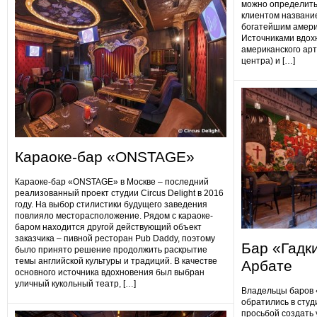
можно определить 
клиентом название
богатейшим амери
Источниками вдох
американского арт
центра) и […]
Караоке-бар «ONSTAGE»
Караоке-бар «ONSTAGE» в Москве – последний
реализованный проект студии Circus Delight в 2016
году. На выбор стилистики будущего заведения
повлияло месторасположение. Рядом с караоке-
баром находится другой действующий объект
заказчика – пивной ресторан Pub Daddy​, поэтому
Бар «Гадк
было принято решение продолжить раскрытие
темы английской культуры и традиций. В качестве
Арбате
основного источника вдохновения был выбран
уличный кукольный театр, […]
Владельцы баров «
обратились в студи
просьбой создать 