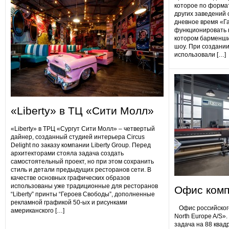
которое по формат
других заведений 
дневное время «Га
функционировать к
котором барменши
шоу. При создани
использовали […]
«Liberty» в ТЦ «Сити Молл»
«Liberty» в ТРЦ «Сургут Сити Молл» – четвертый
дайнер, созданный студией интерьера Circus
Delight по заказу компании Liberty Group. Перед
архитекторами стояла задача создать
самостоятельный проект, но при этом сохранить
стиль и детали предыдущих ресторанов сети. В
качестве основных графических образов
использованы уже традиционные для ресторанов
Офис комп
“Liberty” принты “Героев Свободы”, дополненные
рекламной графикой 50-ых и рисунками
Офис российского
американского […]
North Europe A/S»
задача на 88 квад