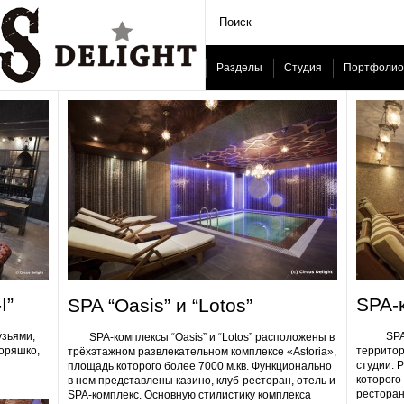
Разделы
Студия
Портфолио
I”
SPA-
SPA “Oasis” и “Lotos”
узьями,
SPA-ком
SPA-комплексы “Oasis” и “Lotos” расположены в
Горяшко,
территор
трёхэтажном развлекательном комплексе «Astoria»,
студии. 
площадь которого более 7000 м.кв. Функционально
которого 
в нем представлены казино, клуб-ресторан, отель и
ресторан
SPA-комплекс. Основную стилистику комплекса