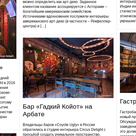
интерьер
можно определить как арт-деко. Заданное
Индии ин
клиентом название ассоциируется с Асторами –
стилисти
богатейшим американским семейством.
этническ
Источниками вдохновения послужили интерьеры
украшают
американского арт-деко (в частности – Рокфеллер-
центра) и […]
»
едний
ht в 2016
дения
раоке-
ект
Гаст
поэтому
Бар «Гадкий Койот» на
ытие
ачестве
Гастробa
Арбате
бран
новый пр
Обсуждая
Владельцы баров «Coyote Ugly» в России
заведени
обратились в студию интерьера Circus Delight с
это долж
просьбой создать уникальное пространство,