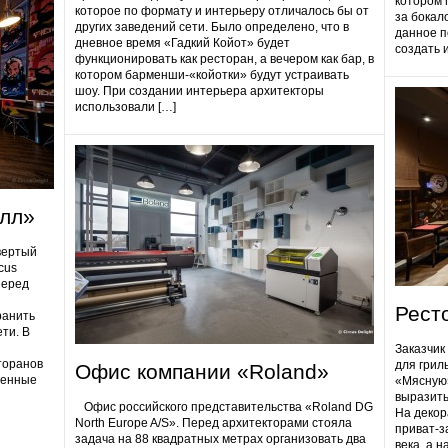
котором 
которое по формату и интерьеру отличалось бы от
за бокал
других заведений сети. Было определено, что в
данное п
дневное время «Гадкий Койот» будет
создать 
функционировать как ресторан, а вечером как бар, в
котором барменши-«койотки» будут устраивать
шоу. При создании интерьера архитекторы
использовали […]
олл»
вертый
cus
Перед
Рест
ранить
ти. В
Заказчик
торанов
для грил
Офис компании «Roland»
ненные
«Мясную»
выразить
Офис российского представительства «Roland DG
На декор
North Europe A/S». Перед архитекторами стояла
приват-з
задача на 88 квадратных метрах организовать два
века, а 