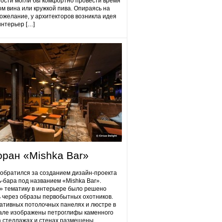
гости могли бы комфортно провести время
ом вина или кружкой пива. Опираясь на
ожелание, у архитекторов возникла идея
интерьер […]
оран «Mishka Bar»
 обратился за созданием дизайн-проекта
ь-бара под названием «Mishka Bar».
 тематику в интерьере было решено
 через образы первобытных охотников.
ативных потолочных панелях и люстре в
але изображены петроглифы каменного
на стеллажах и стенах размещены