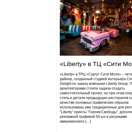
«Liberty» в ТЦ «Сити М
«Liberty» в ТРЦ «Сургут Сити Молл» – чет
дайнер, созданный студией интерьера Cir
Delight по заказу компании Liberty Group. 
архитекторами стояла задача создать
самостоятельный проект, но при этом сох
стиль и детали предыдущих ресторанов се
качестве основных графических образов
использованы уже традиционные для рес
“Liberty” принты “Героев Свободы”, допол
рекламной графикой 50-ых и рисунками
американского […]