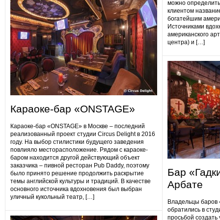
можно определить 
клиентом название
богатейшим амери
Источниками вдох
американского арт
центра) и […]
Караоке-бар «ONSTAGE»
Караоке-бар «ONSTAGE» в Москве – последний
реализованный проект студии Circus Delight в 2016
году. На выбор стилистики будущего заведения
повлияло месторасположение. Рядом с караоке-
баром находится другой действующий объект
заказчика – пивной ресторан Pub Daddy​, поэтому
Бар «Гадк
было принято решение продолжить раскрытие
темы английской культуры и традиций. В качестве
Арбате
основного источника вдохновения был выбран
уличный кукольный театр, […]
Владельцы баров «
обратились в студи
просьбой создать 