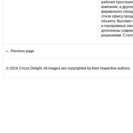
рабочих пространс
компании, а друго
фирменного обору
стиля офиса прод
объекта. Высокие 
и панорамные окн
дополнены совре
решениями. Стелл
Previous page
şans
vidobet
vidobet
vidobet
vidobet
casinolevant
casinolevant
casinolevant
vidobet
şans
casinolevant
casino
şans
casino
casino
casino
boostaro
casinolevant
şans
casinolevant
şanscasino
vidobet
vidobet
levant
gorabet
galyabet
gorabet
gorabet
gorabet
vidobet
galyabet
gorabet
gorabet
nigeria
sports
casino
|
|
güncel
giriş
|
|
|
giriş
casino
giriş
şans
casino
levant
şans
şans
|
giriş
casino
giriş
|
|
giriş
casino
|
|
|
|
|
giriş
|
|
|
betting
betting
© 2016 Circus Delight. All images are copyrighted by their respective authors.
|
giriş
|
|
|
|
|
giriş
|
|
|
|
giriş
|
|
|
|
|
|
|
|