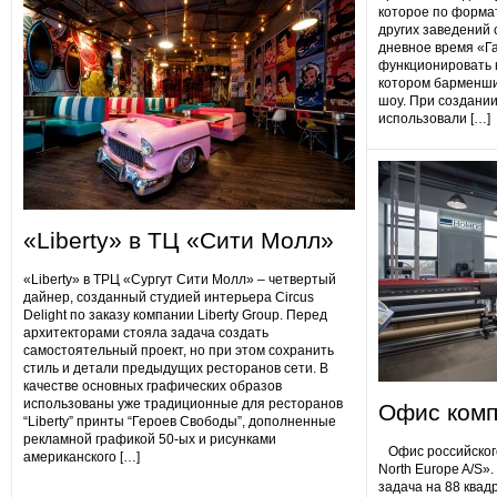
которое по формат
других заведений 
дневное время «Га
функционировать к
котором барменши
шоу. При создани
использовали […]
«Liberty» в ТЦ «Сити Молл»
«Liberty» в ТРЦ «Сургут Сити Молл» – четвертый
дайнер, созданный студией интерьера Circus
Delight по заказу компании Liberty Group. Перед
архитекторами стояла задача создать
самостоятельный проект, но при этом сохранить
стиль и детали предыдущих ресторанов сети. В
качестве основных графических образов
использованы уже традиционные для ресторанов
Офис комп
“Liberty” принты “Героев Свободы”, дополненные
рекламной графикой 50-ых и рисунками
Офис российского
американского […]
North Europe A/S»
задача на 88 квад