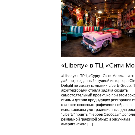
«Liberty» в ТЦ «Сити М
«Liberty» в ТРЦ «Сургут Сити Молл» – чет
дайнер, созданный студией интерьера Cir
Delight по заказу компании Liberty Group. 
архитекторами стояла задача создать
самостоятельный проект, но при этом сох
стиль и детали предыдущих ресторанов се
качестве основных графических образов
использованы уже традиционные для рес
“Liberty” принты “Героев Свободы”, допол
рекламной графикой 50-ых и рисунками
американского […]