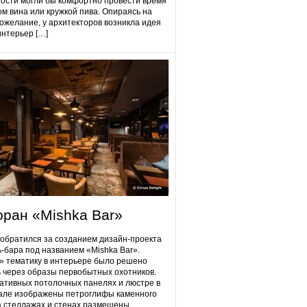
гости могли бы комфортно провести время
ом вина или кружкой пива. Опираясь на
ожелание, у архитекторов возникла идея
интерьер […]
оран «Mishka Bar»
 обратился за созданием дизайн-проекта
ь-бара под названием «Mishka Bar».
 тематику в интерьере было решено
 через образы первобытных охотников.
ативных потолочных панелях и люстре в
але изображены петроглифы каменного
на стеллажах и стенах размещены