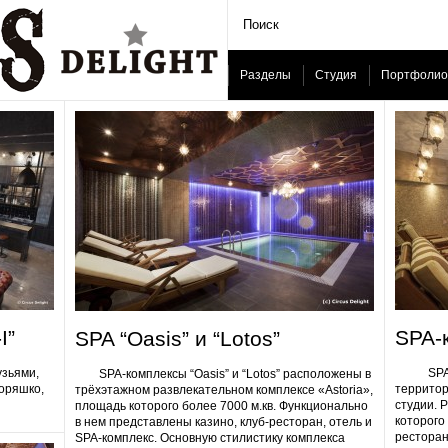
Разделы
Студия
Портфолио
I”
SPA-
SPA “Oasis” и “Lotos”
узьями,
SPA-ком
SPA-комплексы “Oasis” и “Lotos” расположены в
Горяшко,
территор
трёхэтажном развлекательном комплексе «Astoria»,
студии. 
площадь которого более 7000 м.кв. Функционально
которого 
в нем представлены казино, клуб-ресторан, отель и
ресторан
SPA-комплекс. Основную стилистику комплекса