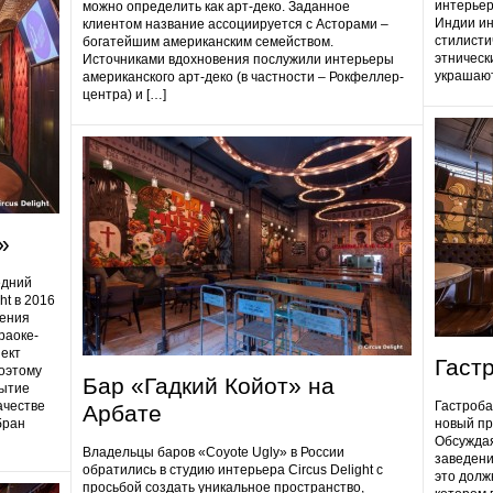
интерьер
можно определить как арт-деко. Заданное
Индии ин
клиентом название ассоциируется с Асторами –
стилисти
богатейшим американским семейством.
этническ
Источниками вдохновения послужили интерьеры
украшают
американского арт-деко (в частности – Рокфеллер-
центра) и […]
»
едний
ht в 2016
дения
раоке-
ект
Гаст
поэтому
Бар «Гадкий Койот» на
ытие
ачестве
Гастробa
Арбате
бран
новый пр
Обсуждая
Владельцы баров «Coyote Ugly» в России
заведени
обратились в студию интерьера Circus Delight с
это долж
просьбой создать уникальное пространство,