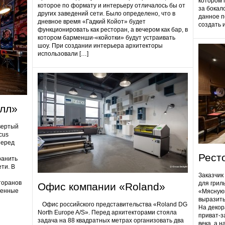
котором 
которое по формату и интерьеру отличалось бы от
за бокал
других заведений сети. Было определено, что в
данное п
дневное время «Гадкий Койот» будет
создать 
функционировать как ресторан, а вечером как бар, в
котором барменши-«койотки» будут устраивать
шоу. При создании интерьера архитекторы
использовали […]
олл»
вертый
cus
Перед
Рест
ранить
ти. В
Заказчик
торанов
для грил
Офис компании «Roland»
ненные
«Мясную»
выразить
Офис российского представительства «Roland DG
На декор
North Europe A/S». Перед архитекторами стояла
приват-з
задача на 88 квадратных метрах организовать два
века, а 