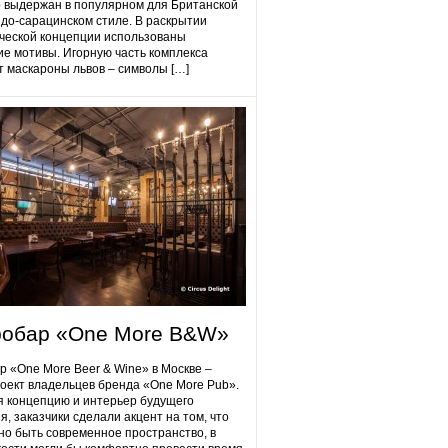
 выдержан в популярном для Британской
до-сарацинском стиле. В раскрытии
ческой концепции использованы
ие мотивы. Игорную часть комплекса
 маскароны львов – символы […]
робap «One More B&W»
p «One More Beer & Wine» в Москве –
оект владельцев бренда «One More Pub».
 концепцию и интерьер будущего
я, заказчики сделали акцент на том, что
но быть современное пространство, в