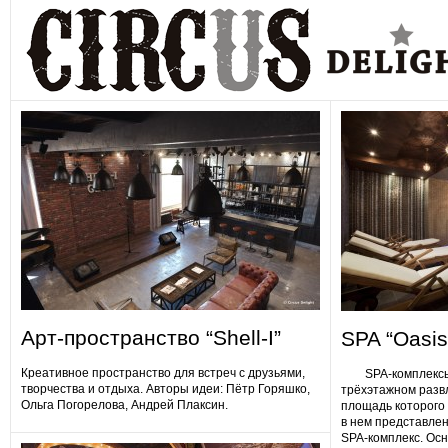
Арт-пространство “Shell-I”
SPA “Oasis”
Креативное пространство для встреч с друзьями,
SPA-комплексы “O
творчества и отдыха. Авторы идеи: Пётр Горяшко,
трёхэтажном развл
Ольга Погорелова, Андрей Плаксин.
площадь которого 
в нем представлен
SPA-комплекс. Осн