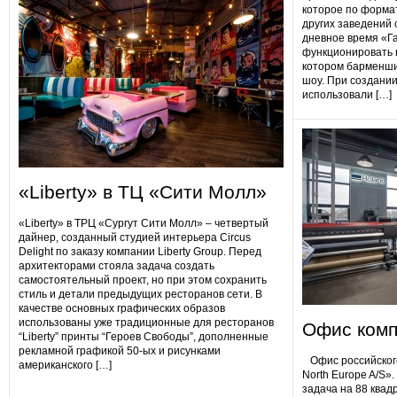
которое по формат
других заведений 
дневное время «Га
функционировать к
котором барменши
шоу. При создани
использовали […]
«Liberty» в ТЦ «Сити Молл»
«Liberty» в ТРЦ «Сургут Сити Молл» – четвертый
дайнер, созданный студией интерьера Circus
Delight по заказу компании Liberty Group. Перед
архитекторами стояла задача создать
самостоятельный проект, но при этом сохранить
стиль и детали предыдущих ресторанов сети. В
качестве основных графических образов
использованы уже традиционные для ресторанов
Офис комп
“Liberty” принты “Героев Свободы”, дополненные
рекламной графикой 50-ых и рисунками
Офис российского
американского […]
North Europe A/S»
задача на 88 квад