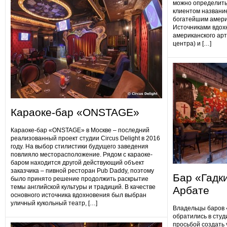
можно определить 
клиентом название
богатейшим амери
Источниками вдох
американского арт
центра) и […]
Караоке-бар «ONSTAGE»
Караоке-бар «ONSTAGE» в Москве – последний
реализованный проект студии Circus Delight в 2016
году. На выбор стилистики будущего заведения
повлияло месторасположение. Рядом с караоке-
баром находится другой действующий объект
заказчика – пивной ресторан Pub Daddy​, поэтому
Бар «Гадк
было принято решение продолжить раскрытие
темы английской культуры и традиций. В качестве
Арбате
основного источника вдохновения был выбран
уличный кукольный театр, […]
Владельцы баров «
обратились в студи
просьбой создать 