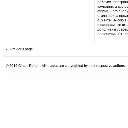
рабочих пространс
компании, а друго
фирменного обору
стиля офиса прод
объекта. Высокие 
и панорамные окн
дополнены совре
решениями. Стелл
Previous page
şans
vidobet
vidobet
vidobet
vidobet
casinolevant
casinolevant
casinolevant
vidobet
şans
casinolevant
casino
şans
casino
casino
casino
boostaro
casinolevant
şans
casinolevant
şanscasino
vidobet
vidobet
levant
gorabet
galyabet
gorabet
gorabet
gorabet
vidobet
galyabet
gorabet
gorabet
casino
|
|
güncel
giriş
|
|
|
giriş
casino
giriş
şans
casino
levant
şans
şans
|
giriş
casino
giriş
|
|
giriş
casino
|
|
|
|
|
giriş
|
|
© 2016 Circus Delight. All images are copyrighted by their respective authors.
|
giriş
|
|
|
|
|
giriş
|
|
|
|
giriş
|
|
|
|
|
|
|