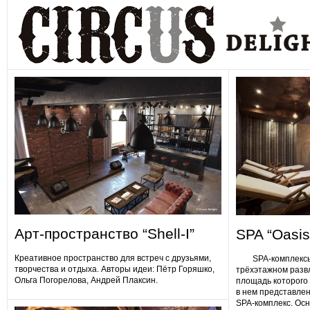
Арт-пространство “Shell-I”
SPA “Oasis”
Креативное пространство для встреч с друзьями,
SPA-комплексы “O
творчества и отдыха. Авторы идеи: Пётр Горяшко,
трёхэтажном развл
Ольга Погорелова, Андрей Плаксин.
площадь которого 
в нем представлен
SPA-комплекс. Осн