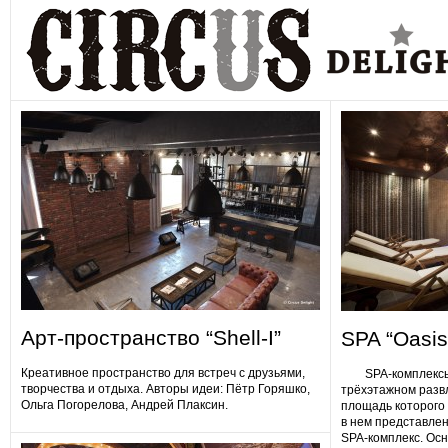
Арт-пространство “Shell-I”
SPA “Oasis”
Креативное пространство для встреч с друзьями,
SPA-комплексы “O
творчества и отдыха. Авторы идеи: Пётр Горяшко,
трёхэтажном развл
Ольга Погорелова, Андрей Плаксин.
площадь которого 
в нем представлен
SPA-комплекс. Осн