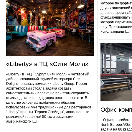
которое по формат
других заведений 
дневное время «Га
функционировать к
котором барменши
шоу. При создани
использовали […]
«Liberty» в ТЦ «Сити Молл»
«Liberty» в ТРЦ «Сургут Сити Молл» – четвертый
дайнер, созданный студией интерьера Circus
Delight по заказу компании Liberty Group. Перед
архитекторами стояла задача создать
самостоятельный проект, но при этом сохранить
стиль и детали предыдущих ресторанов сети. В
качестве основных графических образов
использованы уже традиционные для ресторанов
Офис комп
“Liberty” принты “Героев Свободы”, дополненные
рекламной графикой 50-ых и рисунками
Офис российского
американского […]
North Europe A/S»
задача на 88 квад