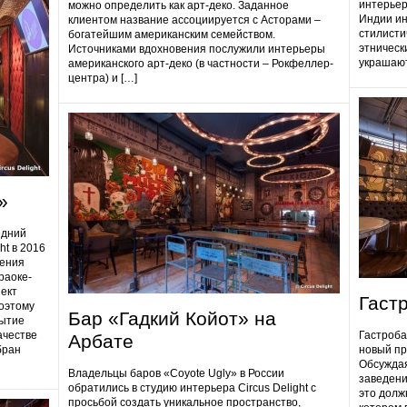
интерьер
можно определить как арт-деко. Заданное
Индии ин
клиентом название ассоциируется с Асторами –
стилисти
богатейшим американским семейством.
этническ
Источниками вдохновения послужили интерьеры
украшают
американского арт-деко (в частности – Рокфеллер-
центра) и […]
»
едний
ht в 2016
дения
раоке-
ект
Гаст
поэтому
Бар «Гадкий Койот» на
ытие
ачестве
Гастробa
Арбате
бран
новый пр
Обсуждая
Владельцы баров «Coyote Ugly» в России
заведени
обратились в студию интерьера Circus Delight с
это долж
просьбой создать уникальное пространство,