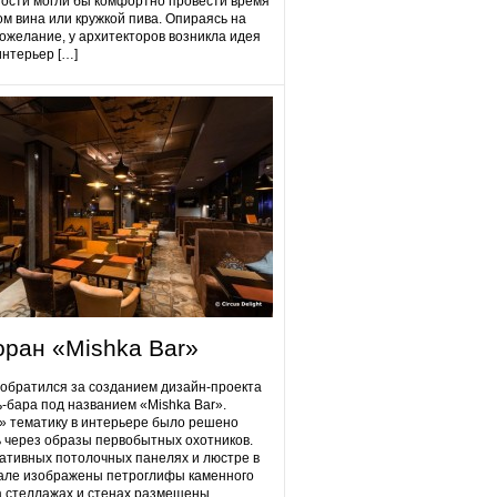
гости могли бы комфортно провести время
ом вина или кружкой пива. Опираясь на
ожелание, у архитекторов возникла идея
интерьер […]
оран «Mishka Bar»
 обратился за созданием дизайн-проекта
ь-бара под названием «Mishka Bar».
 тематику в интерьере было решено
 через образы первобытных охотников.
ативных потолочных панелях и люстре в
але изображены петроглифы каменного
на стеллажах и стенах размещены