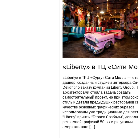
«Liberty» в ТЦ «Сити М
«Liberty» в ТРЦ «Сургут Сити Молл» – чет
дайнер, созданный студией интерьера Cir
Delight по заказу компании Liberty Group. 
архитекторами стояла задача создать
самостоятельный проект, но при этом сох
стиль и детали предыдущих ресторанов се
качестве основных графических образов
использованы уже традиционные для рес
“Liberty” принты “Героев Свободы”, допол
рекламной графикой 50-ых и рисунками
американского […]