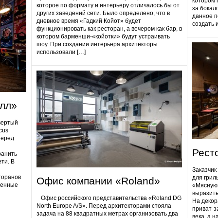
котором 
которое по формату и интерьеру отличалось бы от
за бокал
других заведений сети. Было определено, что в
данное п
дневное время «Гадкий Койот» будет
создать 
функционировать как ресторан, а вечером как бар, в
котором барменши-«койотки» будут устраивать
шоу. При создании интерьера архитекторы
использовали […]
олл»
вертый
cus
Перед
Рест
ранить
ти. В
Заказчик
торанов
для грил
Офис компании «Roland»
ненные
«Мясную»
выразить
Офис российского представительства «Roland DG
На декор
North Europe A/S». Перед архитекторами стояла
приват-з
задача на 88 квадратных метрах организовать два
века, а 