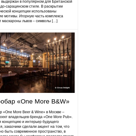
 выдержан в популярном для Британской
до-сарацинском стиле. В раскрытии
ческой концепции использованы
ие мотивы. Игорную часть комплекса
 маскароны львов – символы […]
робap «One More B&W»
p «One More Beer & Wine» в Москве –
оект владельцев бренда «One More Pub».
 концепцию и интерьер будущего
я, заказчики сделали акцент на том, что
но быть современное пространство, в