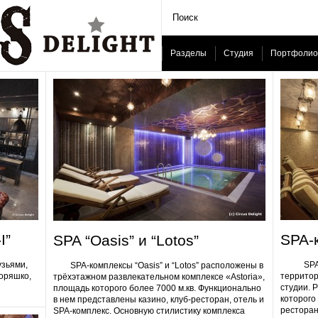
Разделы
Студия
Портфолио
I”
SPA-
SPA “Oasis” и “Lotos”
узьями,
SPA-ком
SPA-комплексы “Oasis” и “Lotos” расположены в
Горяшко,
территор
трёхэтажном развлекательном комплексе «Astoria»,
студии. 
площадь которого более 7000 м.кв. Функционально
которого 
в нем представлены казино, клуб-ресторан, отель и
ресторан
SPA-комплекс. Основную стилистику комплекса