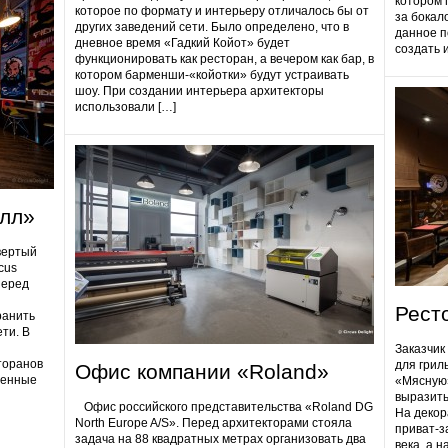
котором 
которое по формату и интерьеру отличалось бы от
за бокал
других заведений сети. Было определено, что в
данное п
дневное время «Гадкий Койот» будет
создать 
функционировать как ресторан, а вечером как бар, в
котором барменши-«койотки» будут устраивать
шоу. При создании интерьера архитекторы
использовали […]
олл»
вертый
cus
Перед
Рест
ранить
ти. В
Заказчик
торанов
для грил
Офис компании «Roland»
ненные
«Мясную»
выразить
Офис российского представительства «Roland DG
На декор
North Europe A/S». Перед архитекторами стояла
приват-з
задача на 88 квадратных метрах организовать два
века, а 