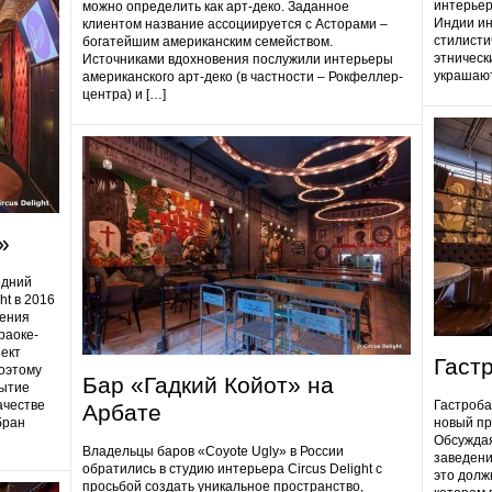
интерьер
можно определить как арт-деко. Заданное
Индии ин
клиентом название ассоциируется с Асторами –
стилисти
богатейшим американским семейством.
этническ
Источниками вдохновения послужили интерьеры
украшают
американского арт-деко (в частности – Рокфеллер-
центра) и […]
»
едний
ht в 2016
дения
раоке-
ект
Гаст
поэтому
Бар «Гадкий Койот» на
ытие
ачестве
Гастробa
Арбате
бран
новый пр
Обсуждая
Владельцы баров «Coyote Ugly» в России
заведени
обратились в студию интерьера Circus Delight с
это долж
просьбой создать уникальное пространство,