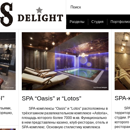
Разделы
Студия
Портфолио
I”
SPA-
SPA “Oasis” и “Lotos”
узьями,
SPA-ком
SPA-комплексы “Oasis” и “Lotos” расположены в
Горяшко,
территор
трёхэтажном развлекательном комплексе «Astoria»,
студии. 
площадь которого более 7000 м.кв. Функционально
которого 
в нем представлены казино, клуб-ресторан, отель и
ресторан
SPA-комплекс. Основную стилистику комплекса