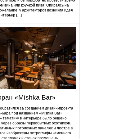
гости могли бы комфортно провести время
ом вина или кружкой пива. Опираясь на
ожелание, у архитекторов возникла идея
интерьер […]
оран «Mishka Bar»
 обратился за созданием дизайн-проекта
ь-бара под названием «Mishka Bar».
 тематику в интерьере было решено
 через образы первобытных охотников.
ативных потолочных панелях и люстре в
але изображены петроглифы каменного
на стеллажах и стенах размещены