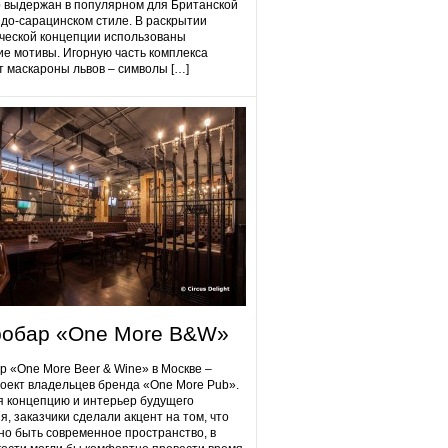
 выдержан в популярном для Британской
до-сарацинском стиле. В раскрытии
ческой концепции использованы
ие мотивы. Игорную часть комплекса
 маскароны львов – символы […]
робap «One More B&W»
p «One More Beer & Wine» в Москве –
оект владельцев бренда «One More Pub».
 концепцию и интерьер будущего
я, заказчики сделали акцент на том, что
но быть современное пространство, в