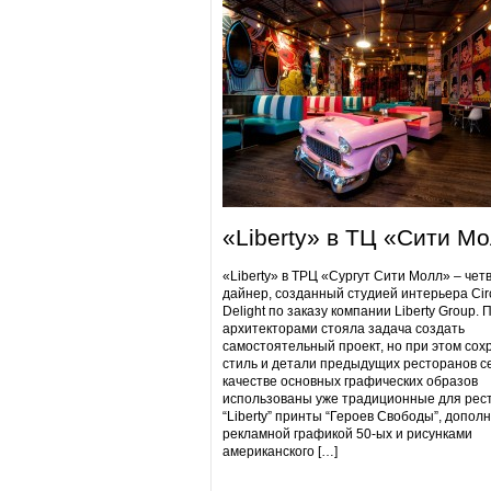
«Liberty» в ТЦ «Сити М
«Liberty» в ТРЦ «Сургут Сити Молл» – чет
дайнер, созданный студией интерьера Cir
Delight по заказу компании Liberty Group. 
архитекторами стояла задача создать
самостоятельный проект, но при этом сох
стиль и детали предыдущих ресторанов се
качестве основных графических образов
использованы уже традиционные для рес
“Liberty” принты “Героев Свободы”, допол
рекламной графикой 50-ых и рисунками
американского […]