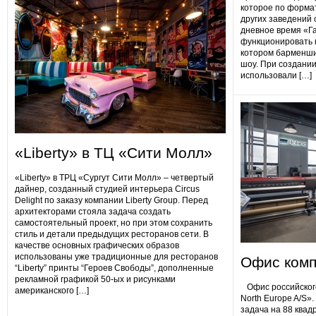
которое по формат
других заведений 
дневное время «Га
функционировать к
котором барменши
шоу. При создани
использовали […]
«Liberty» в ТЦ «Сити Молл»
«Liberty» в ТРЦ «Сургут Сити Молл» – четвертый
дайнер, созданный студией интерьера Circus
Delight по заказу компании Liberty Group. Перед
архитекторами стояла задача создать
самостоятельный проект, но при этом сохранить
стиль и детали предыдущих ресторанов сети. В
качестве основных графических образов
использованы уже традиционные для ресторанов
Офис комп
“Liberty” принты “Героев Свободы”, дополненные
рекламной графикой 50-ых и рисунками
Офис российского
американского […]
North Europe A/S»
задача на 88 квад