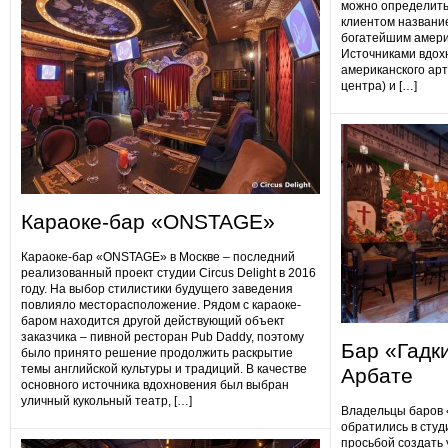
можно определить 
клиентом название
богатейшим амери
Источниками вдох
американского арт
центра) и […]
Караоке-бар «ONSTAGE»
Караоке-бар «ONSTAGE» в Москве – последний
реализованный проект студии Circus Delight в 2016
году. На выбор стилистики будущего заведения
повлияло месторасположение. Рядом с караоке-
баром находится другой действующий объект
заказчика – пивной ресторан Pub Daddy​, поэтому
Бар «Гадк
было принято решение продолжить раскрытие
темы английской культуры и традиций. В качестве
Арбате
основного источника вдохновения был выбран
уличный кукольный театр, […]
Владельцы баров «
обратились в студи
просьбой создать 