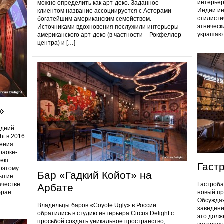
интерьер
можно определить как арт-деко. Заданное
Индии ин
клиентом название ассоциируется с Асторами –
стилисти
богатейшим американским семейством.
этническ
Источниками вдохновения послужили интерьеры
украшают
американского арт-деко (в частности – Рокфеллер-
центра) и […]
»
едний
ht в 2016
дения
раоке-
ект
Гаст
поэтому
Бар «Гадкий Койот» на
ытие
ачестве
Гастробa
Арбате
бран
новый пр
Обсуждая
Владельцы баров «Coyote Ugly» в России
заведени
обратились в студию интерьера Circus Delight с
это долж
просьбой создать уникальное пространство,