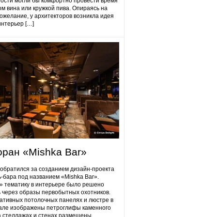
гости могли бы комфортно провести время
ом вина или кружкой пива. Опираясь на
ожелание, у архитекторов возникла идея
интерьер […]
оран «Mishka Bar»
 обратился за созданием дизайн-проекта
ь-бара под названием «Mishka Bar».
 тематику в интерьере было решено
 через образы первобытных охотников.
ативных потолочных панелях и люстре в
але изображены петроглифы каменного
на стеллажах и стенах размещены