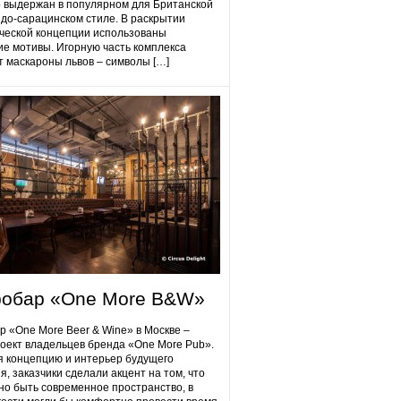
 выдержан в популярном для Британской
до-сарацинском стиле. В раскрытии
ческой концепции использованы
ие мотивы. Игорную часть комплекса
 маскароны львов – символы […]
робap «One More B&W»
p «One More Beer & Wine» в Москве –
оект владельцев бренда «One More Pub».
 концепцию и интерьер будущего
я, заказчики сделали акцент на том, что
но быть современное пространство, в