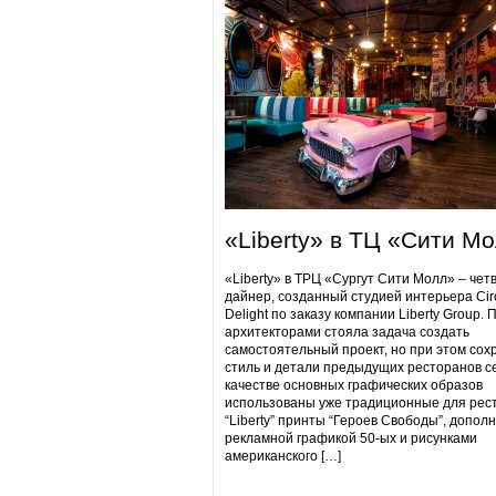
«Liberty» в ТЦ «Сити М
«Liberty» в ТРЦ «Сургут Сити Молл» – чет
дайнер, созданный студией интерьера Cir
Delight по заказу компании Liberty Group. 
архитекторами стояла задача создать
самостоятельный проект, но при этом сох
стиль и детали предыдущих ресторанов се
качестве основных графических образов
использованы уже традиционные для рес
“Liberty” принты “Героев Свободы”, допол
рекламной графикой 50-ых и рисунками
американского […]