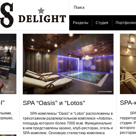
Разделы
Студия
Портфолио
I”
SPA-
SPA “Oasis” и “Lotos”
узьями,
SPA-ком
SPA-комплексы “Oasis” и “Lotos” расположены в
Горяшко,
территор
трёхэтажном развлекательном комплексе «Astoria»,
студии. 
площадь которого более 7000 м.кв. Функционально
которого 
в нем представлены казино, клуб-ресторан, отель и
ресторан
SPA-комплекс. Основную стилистику комплекса