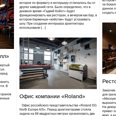
котором 
которое по формату и интерьеру отличалось бы от
за бокал
других заведений сети. Было определено, что в
данное п
дневное время «Гадкий Койот» будет
создать 
функционировать как ресторан, а вечером как бар, в
котором барменши-«койотки» будут устраивать
шоу. При создании интерьера архитекторы
использовали […]
олл»
вертый
cus
Перед
Рест
ранить
ти. В
Заказчик
торанов
для грил
Офис компании «Roland»
ненные
«Мясную»
выразить
Офис российского представительства «Roland DG
На декор
North Europe A/S». Перед архитекторами стояла
приват-з
задача на 88 квадратных метрах организовать два
века, а 