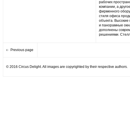
рабочих пространс
компании, а друго
фирменного обору
стиля офиса прод
объекта. Высокие 
и панорамные окн
дополнены совре
решениями. Стелл
Previous page
şans
vidobet
vidobet
vidobet
vidobet
casinolevant
casinolevant
casinolevant
vidobet
şans
casinolevant
casino
şans
casino
casino
casino
boostaro
casinolevant
şans
casinolevant
şanscasino
vidobet
vidobet
levant
gorabet
galyabet
gorabet
gorabet
gorabet
vidobet
galyabet
gorabet
gorabet
casino
|
|
güncel
giriş
|
|
|
giriş
casino
giriş
şans
casino
levant
şans
şans
|
giriş
casino
giriş
|
|
giriş
casino
|
|
|
|
|
giriş
|
|
© 2016 Circus Delight. All images are copyrighted by their respective authors.
|
giriş
|
|
|
|
|
giriş
|
|
|
|
giriş
|
|
|
|
|
|
|