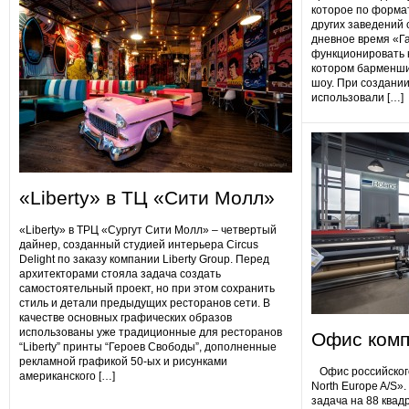
которое по формат
других заведений 
дневное время «Га
функционировать к
котором барменши
шоу. При создани
использовали […]
«Liberty» в ТЦ «Сити Молл»
«Liberty» в ТРЦ «Сургут Сити Молл» – четвертый
дайнер, созданный студией интерьера Circus
Delight по заказу компании Liberty Group. Перед
архитекторами стояла задача создать
самостоятельный проект, но при этом сохранить
стиль и детали предыдущих ресторанов сети. В
качестве основных графических образов
использованы уже традиционные для ресторанов
Офис комп
“Liberty” принты “Героев Свободы”, дополненные
рекламной графикой 50-ых и рисунками
Офис российского
американского […]
North Europe A/S»
задача на 88 квад