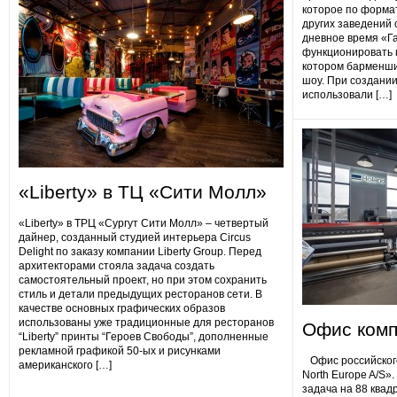
которое по формат
других заведений 
дневное время «Га
функционировать к
котором барменши
шоу. При создани
использовали […]
«Liberty» в ТЦ «Сити Молл»
«Liberty» в ТРЦ «Сургут Сити Молл» – четвертый
дайнер, созданный студией интерьера Circus
Delight по заказу компании Liberty Group. Перед
архитекторами стояла задача создать
самостоятельный проект, но при этом сохранить
стиль и детали предыдущих ресторанов сети. В
качестве основных графических образов
использованы уже традиционные для ресторанов
Офис комп
“Liberty” принты “Героев Свободы”, дополненные
рекламной графикой 50-ых и рисунками
Офис российского
американского […]
North Europe A/S»
задача на 88 квад