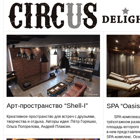
Арт-пространство “Shell-I”
SPA “Oasis”
Креативное пространство для встреч с друзьями,
SPA-комплексы “O
творчества и отдыха. Авторы идеи: Пётр Горяшко,
трёхэтажном развл
Ольга Погорелова, Андрей Плаксин.
площадь которого 
в нем представлен
SPA-комплекс. Осн