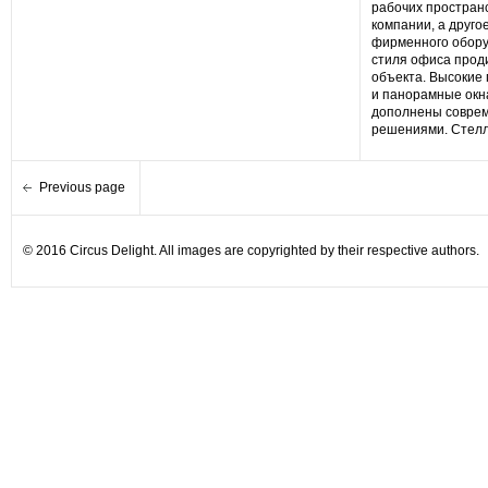
рабочих пространс
компании, а друго
фирменного обору
стиля офиса прод
объекта. Высокие 
и панорамные окн
дополнены совре
решениями. Стелл
Previous page
şans
vidobet
vidobet
vidobet
vidobet
casinolevant
casinolevant
casinolevant
vidobet
şans
casinolevant
casino
şans
casino
casino
casino
boostaro
casinolevant
şans
casinolevant
şanscasino
vidobet
vidobet
levant
gorabet
galyabet
gorabet
gorabet
gorabet
vidobet
galyabet
gorabet
gorabet
nigeria
sports
casino
|
|
güncel
giriş
|
|
|
giriş
casino
giriş
şans
casino
levant
şans
şans
|
giriş
casino
giriş
|
|
giriş
casino
|
|
|
|
|
giriş
|
|
|
betting
betting
© 2016 Circus Delight. All images are copyrighted by their respective authors.
|
giriş
|
|
|
|
|
giriş
|
|
|
|
giriş
|
|
|
|
|
|
|
|