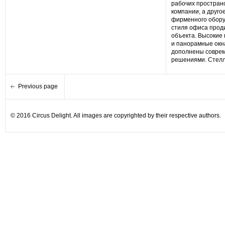
рабочих пространс
компании, а друго
фирменного обору
стиля офиса прод
объекта. Высокие 
и панорамные окн
дополнены совре
решениями. Стелл
Previous page
şans
vidobet
vidobet
vidobet
vidobet
casinolevant
casinolevant
casinolevant
vidobet
şans
casinolevant
casino
şans
casino
casino
casino
boostaro
casinolevant
şans
casinolevant
şanscasino
vidobet
vidobet
levant
galyabet
gorabet
gorabet
gorabet
vidobet
galyabet
gorabet
gorabet
nigeria
sports
casino
|
|
güncel
giriş
|
|
|
giriş
casino
giriş
şans
casino
levant
şans
şans
|
giriş
casino
giriş
|
|
giriş
casino
|
|
|
|
giriş
|
|
|
betting
betting
© 2016 Circus Delight. All images are copyrighted by their respective authors.
|
giriş
|
|
|
|
|
giriş
|
|
|
|
giriş
|
|
|
|
|
|
|
|