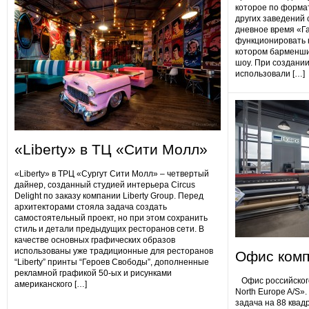
которое по формат
других заведений 
дневное время «Га
функционировать к
котором барменши
шоу. При создани
использовали […]
«Liberty» в ТЦ «Сити Молл»
«Liberty» в ТРЦ «Сургут Сити Молл» – четвертый
дайнер, созданный студией интерьера Circus
Delight по заказу компании Liberty Group. Перед
архитекторами стояла задача создать
самостоятельный проект, но при этом сохранить
стиль и детали предыдущих ресторанов сети. В
качестве основных графических образов
использованы уже традиционные для ресторанов
Офис комп
“Liberty” принты “Героев Свободы”, дополненные
рекламной графикой 50-ых и рисунками
Офис российского
американского […]
North Europe A/S»
задача на 88 квад