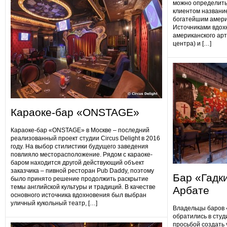
можно определить 
клиентом название
богатейшим амери
Источниками вдох
американского арт
центра) и […]
Караоке-бар «ONSTAGE»
Караоке-бар «ONSTAGE» в Москве – последний
реализованный проект студии Circus Delight в 2016
году. На выбор стилистики будущего заведения
повлияло месторасположение. Рядом с караоке-
баром находится другой действующий объект
заказчика – пивной ресторан Pub Daddy​, поэтому
Бар «Гадк
было принято решение продолжить раскрытие
темы английской культуры и традиций. В качестве
Арбате
основного источника вдохновения был выбран
уличный кукольный театр, […]
Владельцы баров «
обратились в студи
просьбой создать 