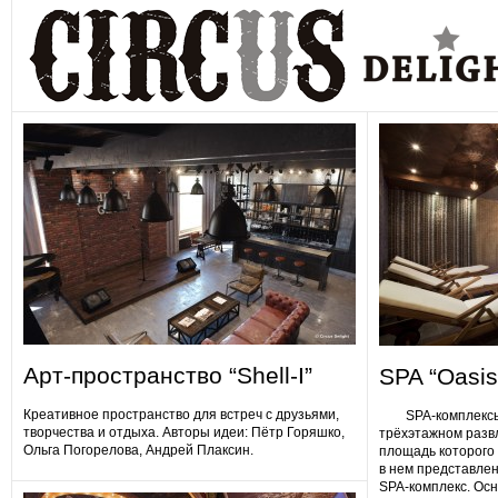
Арт-пространство “Shell-I”
SPA “Oasis”
Креативное пространство для встреч с друзьями,
SPA-комплексы “O
творчества и отдыха. Авторы идеи: Пётр Горяшко,
трёхэтажном развл
Ольга Погорелова, Андрей Плаксин.
площадь которого 
в нем представлен
SPA-комплекс. Осн