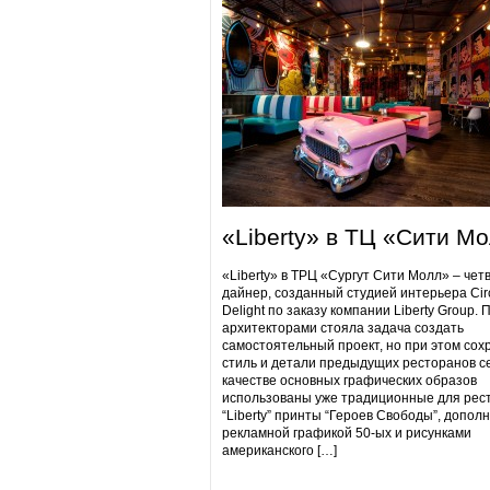
«Liberty» в ТЦ «Сити М
«Liberty» в ТРЦ «Сургут Сити Молл» – чет
дайнер, созданный студией интерьера Cir
Delight по заказу компании Liberty Group. 
архитекторами стояла задача создать
самостоятельный проект, но при этом сох
стиль и детали предыдущих ресторанов се
качестве основных графических образов
использованы уже традиционные для рес
“Liberty” принты “Героев Свободы”, допол
рекламной графикой 50-ых и рисунками
американского […]