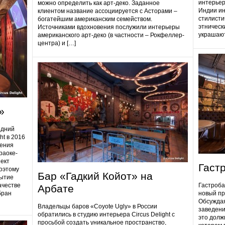
интерьер
можно определить как арт-деко. Заданное
Индии ин
клиентом название ассоциируется с Асторами –
стилисти
богатейшим американским семейством.
этническ
Источниками вдохновения послужили интерьеры
украшают
американского арт-деко (в частности – Рокфеллер-
центра) и […]
»
едний
ht в 2016
дения
раоке-
ект
Гаст
поэтому
Бар «Гадкий Койот» на
ытие
ачестве
Гастробa
Арбате
бран
новый пр
Обсуждая
Владельцы баров «Coyote Ugly» в России
заведени
обратились в студию интерьера Circus Delight с
это долж
просьбой создать уникальное пространство,