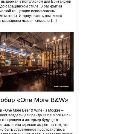
 выдержан в популярном для Британской
до-сарацинском стиле. В раскрытии
ческой концепции использованы
ие мотивы. Игорную часть комплекса
 маскароны львов – символы […]
робap «One More B&W»
p «One More Beer & Wine» в Москве –
оект владельцев бренда «One More Pub».
 концепцию и интерьер будущего
я, заказчики сделали акцент на том, что
но быть современное пространство, в