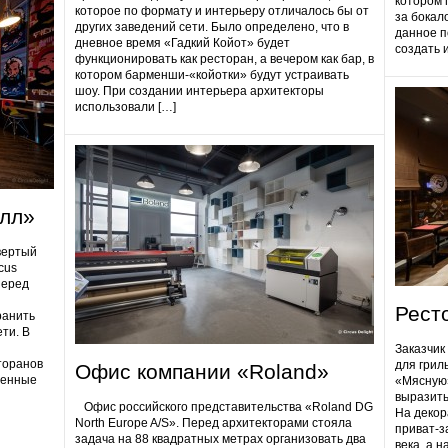
котором 
которое по формату и интерьеру отличалось бы от
за бокал
других заведений сети. Было определено, что в
данное п
дневное время «Гадкий Койот» будет
создать 
функционировать как ресторан, а вечером как бар, в
котором барменши-«койотки» будут устраивать
шоу. При создании интерьера архитекторы
использовали […]
олл»
вертый
cus
Перед
Рест
ранить
ти. В
Заказчик
торанов
для грил
Офис компании «Roland»
ненные
«Мясную»
выразить
Офис российского представительства «Roland DG
На декор
North Europe A/S». Перед архитекторами стояла
приват-з
задача на 88 квадратных метрах организовать два
века, а 