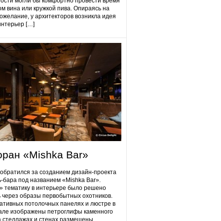
гости могли бы комфортно провести время
ом вина или кружкой пива. Опираясь на
ожелание, у архитекторов возникла идея
интерьер […]
оран «Mishka Bar»
 обратился за созданием дизайн-проекта
ь-бара под названием «Mishka Bar».
 тематику в интерьере было решено
 через образы первобытных охотников.
ативных потолочных панелях и люстре в
але изображены петроглифы каменного
на стеллажах и стенах размещены