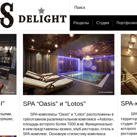
Разделы
Студия
Портфолио
I”
SPA-
SPA “Oasis” и “Lotos”
узьями,
SPA-ком
SPA-комплексы “Oasis” и “Lotos” расположены в
Горяшко,
территор
трёхэтажном развлекательном комплексе «Astoria»,
студии. 
площадь которого более 7000 м.кв. Функционально
которого 
в нем представлены казино, клуб-ресторан, отель и
ресторан
SPA-комплекс. Основную стилистику комплекса