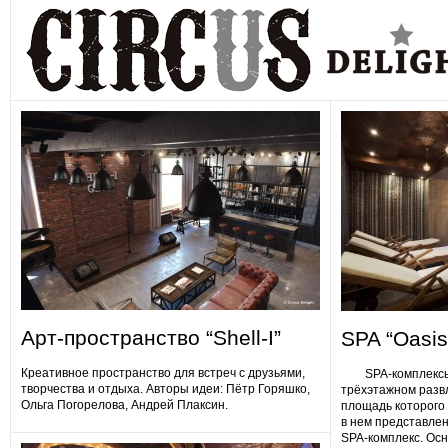
Арт-пространство “Shell-I”
SPA “Oasis”
Креативное пространство для встреч с друзьями,
SPA-комплексы “O
творчества и отдыха. Авторы идеи: Пётр Горяшко,
трёхэтажном развл
Ольга Погорелова, Андрей Плаксин.
площадь которого 
в нем представлен
SPA-комплекс. Осн